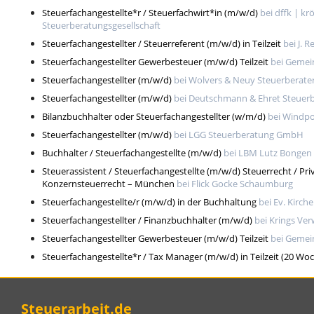
Steuerfachangestellte*r / Steuerfachwirt*in (m/w/d)
bei dffk | kr
Steuerberatungsgesellschaft
Steuerfachangestellter / Steuerreferent (m/w/d) in Teilzeit
bei J.
Steuerfachangestellter Gewerbesteuer (m/w/d) Teilzeit
bei Gemei
Steuerfachangestellter (m/w/d)
bei Wolvers & Neuy Steuerberate
Steuerfachangestellter (m/w/d)
bei Deutschmann & Ehret Steuerb
Bilanzbuchhalter oder Steuerfachangestellter (w/m/d)
bei Windp
Steuerfachangestellter (m/w/d)
bei LGG Steuerberatung GmbH
Buchhalter / Steuerfachangestellte (m/w/d)
bei LBM Lutz Bonge
Steuerassistent / Steuerfachangestellte (m/w/d) Steuerrecht / Pr
Konzernsteuerrecht – München
bei Flick Gocke Schaumburg
Steuerfachangestellte/r (m/w/d) in der Buchhaltung
bei Ev. Kirch
Steuerfachangestellter / Finanzbuchhalter (m/w/d)
bei Krings V
Steuerfachangestellter Gewerbesteuer (m/w/d) Teilzeit
bei Gemei
Steuerfachangestellte*r / Tax Manager (m/w/d) in Teilzeit (20 W
Steuerarbeit.de