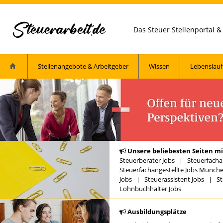
Das Steuer Stellenportal 
Stellenangebote & Arbeitgeber
Wissen
Lebenslauf
Unsere beliebesten Seiten mi
Steuerberater Jobs
|
Steuerfacha
Steuerfachangestellte Jobs Münch
Jobs
|
Steuerassistent Jobs
|
St
Lohnbuchhalter Jobs
Ausbildungsplätze