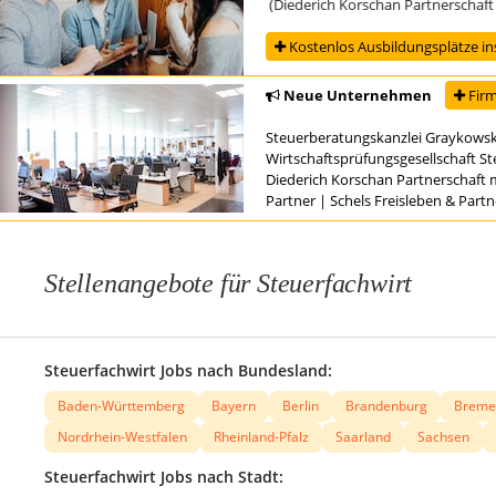
ng zur/zum Steuerfachangestellten (Diederich Korschan Partnerschaft mbB S
Kostenlos Ausbildungsplätze in
Neue Unternehmen
Firm
Steuerberatungskanzlei Graykowsk
Wirtschaftsprüfungsgesellschaft S
Diederich Korschan Partnerschaft 
Partner
|
Schels Freisleben & Part
Stellenangebote für Steuerfachwirt
Steuerfachwirt Jobs nach Bundesland:
Baden-Württemberg
Bayern
Berlin
Brandenburg
Breme
Nordrhein-Westfalen
Rheinland-Pfalz
Saarland
Sachsen
Steuerfachwirt Jobs nach Stadt: