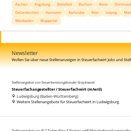
Aachen
Augsburg
Bielefeld
Bochum
Bonn
Dortmun
Gelsenkirchen
Hannover
Karlsruhe
Köln
Leipzig
Man
Wiesbaden
Wuppertal
Newsletter
Wollen Sie über neue Stellenanzeigen in Steuerfachwirt Jobs und Ste
Stellenangebot von Steuerberatungskanzlei Graykowski
Steuerfachangestellter / Steuerfachwirt (m/w/d)
Ludwigsburg (Baden-Württemberg)
Weitere Stellenangebote für Steuerfachwirt in Ludwigsburg
Stellenangebot von RLT Tieben Risse & Partner mbB Wirtschaftsprüfungsgesellsc