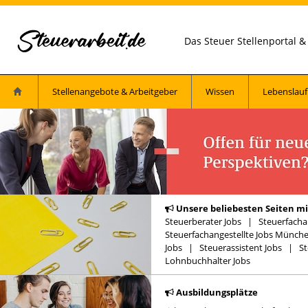
Das Steuer Stellenportal 
Stellenangebote & Arbeitgeber
Wissen
Lebenslauf
Unsere beliebesten Seiten mi
Steuerberater Jobs
|
Steuerfacha
Steuerfachangestellte Jobs Münch
Jobs
|
Steuerassistent Jobs
|
St
Lohnbuchhalter Jobs
Ausbildungsplätze