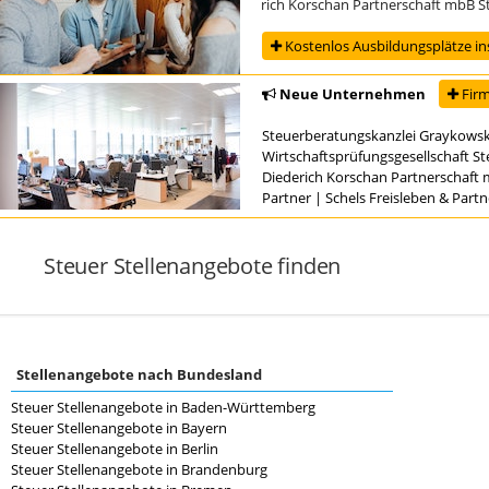
um Steuerfachangestellten (Diederich Korschan Partnerschaft mbB Steuerber
Kostenlos Ausbildungsplätze in
Neue Unternehmen
Firm
Steuerberatungskanzlei Graykowsk
Wirtschaftsprüfungsgesellschaft S
Diederich Korschan Partnerschaft 
Partner
|
Schels Freisleben & Part
Steuer Stellenangebote finden
Stellenangebote nach Bundesland
Steuer Stellenangebote in Baden-Württemberg
Steuer Stellenangebote in Bayern
Steuer Stellenangebote in Berlin
Steuer Stellenangebote in Brandenburg