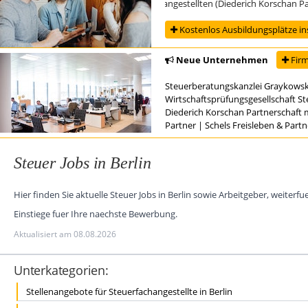
Ausbildung zur/zum Steuerfachangestellten (Diederich Korschan Partnersc
Kostenlos Ausbildungsplätze in
Neue Unternehmen
Firm
Steuerberatungskanzlei Graykowsk
Wirtschaftsprüfungsgesellschaft S
Diederich Korschan Partnerschaft 
Partner
|
Schels Freisleben & Part
Steuer Jobs in Berlin
Hier finden Sie aktuelle Steuer Jobs in Berlin sowie Arbeitgeber, wei
Einstiege fuer Ihre naechste Bewerbung.
Aktualisiert am 08.08.2026
Unterkategorien:
Stellenangebote für Steuerfachangestellte in Berlin