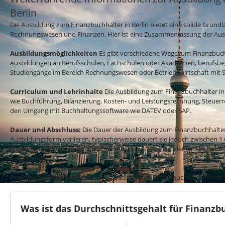
Berlin
Die Ausbildung zum Finanzbuchhalter in Berlin bietet eine solide Grundla
Rechnungswesen und Finanzen. Hier ist eine Zusammenfassung der Ausbi
Ausbildungsmöglichkeiten
Es gibt verschiedene Wege, um Finanzbuch
Ausbildungen an Berufsschulen, Fachschulen oder Akademien, berufsbe
Studiengänge im Bereich Rechnungswesen oder Betriebswirtschaft mit
Curriculum und Lehrinhalte
Die Ausbildung zum Finanzbuchhalter in B
wie Buchführung, Bilanzierung, Kosten- und Leistungsrechnung, Steuerre
den Umgang mit Buchhaltungssoftware wie DATEV oder SAP.
Dauer und Abschluss:
Die Dauer der Ausbildung zum Finanzbuchhalter
Ausbildungsform variieren, typischerweise dauert sie jedoch zwischen 1 
staatlich anerkanntes Zertifikat, ein Abschlusszeugnis oder ein Bachelor
Ausbildung.
Praktische Erfahrungen:
Die Ausbildung zum Finanzbuchhalter in Berli
denen die Studierenden die Möglichkeit haben, ihr theoretisches Wisse
anzuwenden, sei es durch Praktika, Werkstudententätigkeiten oder ber
Was ist das Durchschnittsgehalt für Finanzbu
Berufsaussichten und Karrieremöglichkeiten:
Nach Abschluss der 