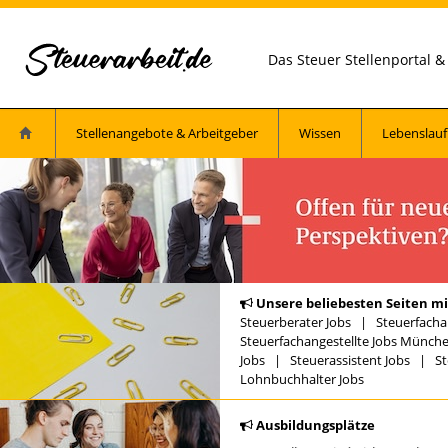
Das Steuer Stellenportal 
Stellenangebote & Arbeitgeber
Wissen
Lebenslauf
Unsere beliebesten Seiten mi
Steuerberater Jobs
|
Steuerfacha
Steuerfachangestellte Jobs Münch
Jobs
|
Steuerassistent Jobs
|
St
Lohnbuchhalter Jobs
Ausbildungsplätze