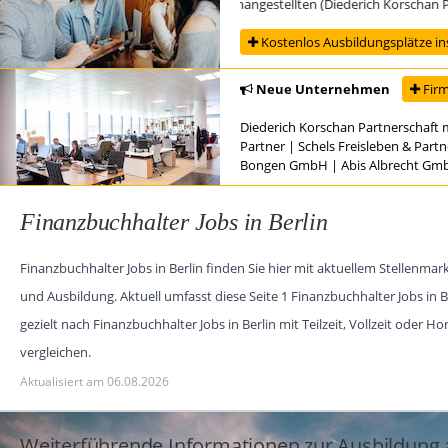
Ausbildung zur/zum Steuerfachangestellten (Diederich Korschan Partner
Kostenlos Ausbildungsplätze in
Neue Unternehmen
Firm
Diederich Korschan Partnerschaft 
Partner
|
Schels Freisleben & Part
Bongen GmbH
|
Abis Albrecht Gm
Finanzbuchhalter Jobs in Berlin
Finanzbuchhalter Jobs in Berlin finden Sie hier mit aktuellem Stellenm
und Ausbildung. Aktuell umfasst diese Seite 1 Finanzbuchhalter Jobs i
gezielt nach Finanzbuchhalter Jobs in Berlin mit Teilzeit, Vollzeit oder 
vergleichen.
Aktualisiert am 06.08.2026
Weiterführende Informationen zur Ausbildung a