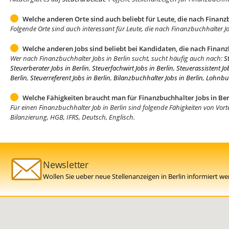
Welche anderen Orte sind auch beliebt für Leute, die nach Finanz
Folgende Orte sind auch interessant für Leute, die nach Finanzbuchhalter Jo
Welche anderen Jobs sind beliebt bei Kandidaten, die nach Finanz
Wer nach Finanzbuchhalter Jobs in Berlin sucht, sucht häufig auch nach:
S
Steuerberater Jobs in Berlin
,
Steuerfachwirt Jobs in Berlin
,
Steuerassistent Jo
Berlin
,
Steuerreferent Jobs in Berlin
,
Bilanzbuchhalter Jobs in Berlin
,
Lohnbuc
Welche Fähigkeiten braucht man für Finanzbuchhalter Jobs in Ber
Für einen Finanzbuchhalter Job in Berlin sind folgende Fähigkeiten von Vor
Bilanzierung, HGB, IFRS, Deutsch, Englisch.
Newsletter
Wollen Sie ueber neue Stellenanzeigen in Berlin informiert w