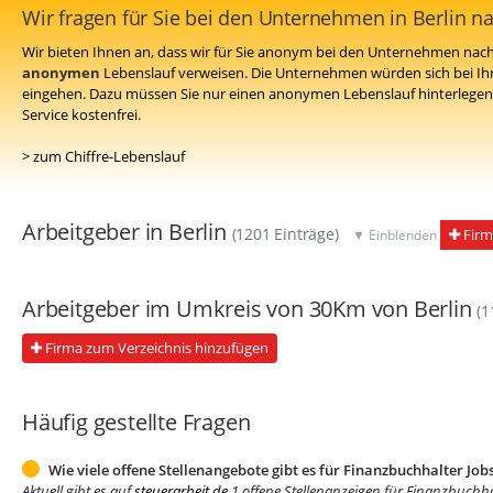
Wir fragen für Sie bei den Unternehmen in Berlin n
Wir bieten Ihnen an, dass wir für Sie anonym bei den Unternehmen nach 
anonymen
Lebenslauf verweisen. Die Unternehmen würden sich bei Ih
eingehen. Dazu müssen Sie nur einen anonymen Lebenslauf hinterlegen 
Service kostenfrei.
> zum Chiffre-Lebenslauf
Arbeitgeber in Berlin
(1201 Einträge)
Firm
▼ Einblenden
Arbeitgeber im Umkreis von 30Km von Berlin
(1
Firma zum Verzeichnis hinzufügen
Häufig gestellte Fragen
Wie viele offene Stellenangebote gibt es für Finanzbuchhalter Jobs
Aktuell gibt es auf
steuerarbeit.de
1 offene Stellenanzeigen für Finanzbuchhal