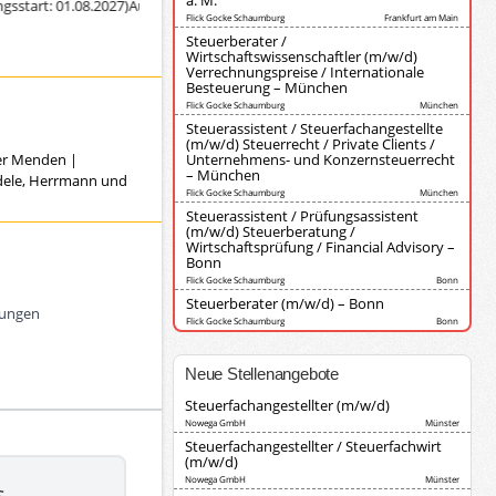
a. M.
t: 01.08.2027)
Ausbildung zur/zum Steuerfachangestellten (Diederich Korsch
Flick Gocke Schaumburg
Frankfurt am Main
Steuerberater /
Wirtschaftswissenschaftler (m/w/d)
Verrechnungspreise / Internationale
Besteuerung – München
Flick Gocke Schaumburg
München
Steuerassistent / Steuerfachangestellte
(m/w/d) Steuerrecht / Private Clients /
ver Menden
|
Unternehmens- und Konzernsteuerrecht
– München
ndele, Herrmann und
Flick Gocke Schaumburg
München
Steuerassistent / Prüfungsassistent
(m/w/d) Steuerberatung /
Wirtschaftsprüfung / Financial Advisory –
Bonn
Flick Gocke Schaumburg
Bonn
Steuerberater (m/w/d) – Bonn
rungen
Flick Gocke Schaumburg
Bonn
Neue Stellenangebote
Steuerfachangestellter (m/w/d)
Nowega GmbH
Münster
Steuerfachangestellter / Steuerfachwirt
(m/w/d)
Nowega GmbH
Münster
s