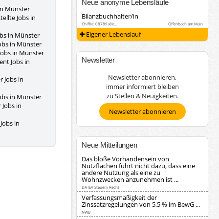
Neue anonyme Lebensläufe
 in Münster
Bilanzbuchhalter/in
ellte Jobs in
Chiffre: 08789a8e…
Offenbach am Main
Eigener Lebenslauf
obs in Münster
obs in Münster
Jobs in Münster
Newsletter
ent Jobs in
Newsletter abonnieren,
 Jobs in
immer informiert bleiben
zu Stellen & Neuigkeiten.
obs in Münster
 Jobs in
Newsletter abonnieren
Jobs in
Neue Mitteilungen
Das bloße Vorhandensein von
Nutzflächen führt nicht dazu, dass eine
andere Nutzung als eine zu
Wohnzwecken anzunehmen ist ...
DATEV Steuern Recht
Verfassungsmäßigkeit der
Zinssatzregelungen von 5,5 % im BewG ...
NWB