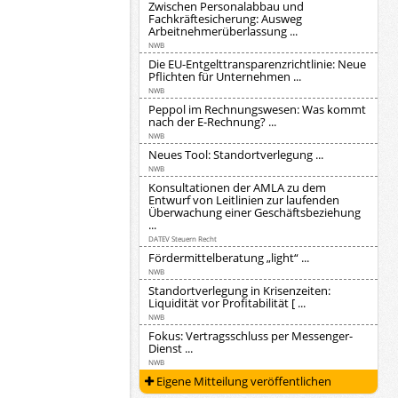
Zwischen Personalabbau und
Fachkräftesicherung: Ausweg
Arbeitnehmerüberlassung ...
NWB
Die EU-Entgelttransparenzrichtlinie: Neue
Pflichten für Unternehmen ...
NWB
Peppol im Rechnungswesen: Was kommt
nach der E-Rechnung? ...
NWB
Neues Tool: Standortverlegung ...
NWB
Konsultationen der AMLA zu dem
Entwurf von Leitlinien zur laufenden
Überwachung einer Geschäftsbeziehung
...
DATEV Steuern Recht
Fördermittelberatung „light“ ...
NWB
Standortverlegung in Krisenzeiten:
Liquidität vor Profitabilität [ ...
NWB
Fokus: Vertragsschluss per Messenger-
Dienst ...
NWB
Eigene Mitteilung veröffentlichen