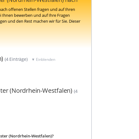
ach offenen Stellen fragen und auf Ihren
i Ihnen bewerben und auf Ihre Fragen
en und den Rest machen wir für Sie. Dieser
n)
(4 Einträge)
▼ Einblenden
ter (Nordrhein-Westfalen)
(4
ünster (Nordrhein-Westfalen)?