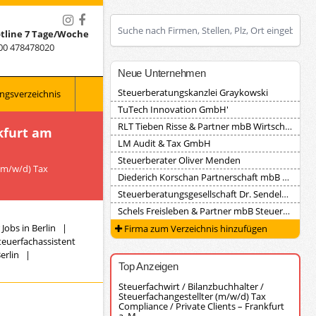
tline 7 Tage/Woche
00 478478020
Neue Unternehmen
Steuerberatungskanzlei Graykowski
ngsverzeichnis
TuTech Innovation GmbH'
RLT Tieben Risse & Partner mbB Wirtschaftsprüfungsgesellschaft Steuerberatungsgesellschaft
kfurt am
LM Audit & Tax GmbH
Steuerberater Oliver Menden
 (m/w/d) Tax
Diederich Korschan Partnerschaft mbB Steuerberatungsgesellschaft
Steuerberatungsgesellschaft Dr. Sendele, Herrmann und Partner
Schels Freisleben & Partner mbB Steuerberater
Jobs in Berlin
|
Firma zum Verzeichnis hinzufügen
teuerfachassistent
erlin
|
Top Anzeigen
Steuerfachwirt / Bilanzbuchhalter /
Steuerfachangestellter (m/w/d) Tax
Compliance / Private Clients – Frankfurt