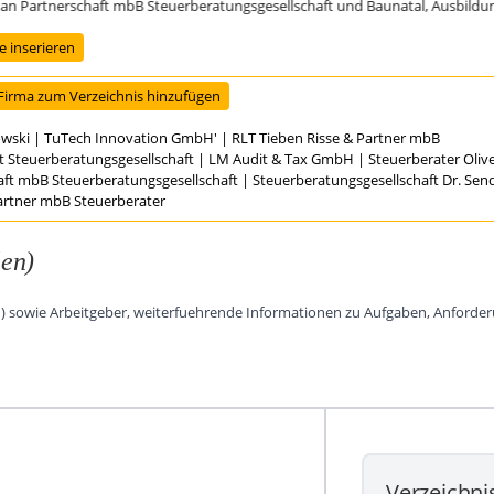
tnerschaft mbB Steuerberatungsgesellschaft und Baunatal, Ausbildungsstar
 inserieren
Firma zum Verzeichnis hinzufügen
owski
|
TuTech Innovation GmbH'
|
RLT Tieben Risse & Partner mbB
t Steuerberatungsgesellschaft
|
LM Audit & Tax GmbH
|
Steuerberater Oli
aft mbB Steuerberatungsgesellschaft
|
Steuerberatungsgesellschaft Dr. Se
Partner mbB Steuerberater
len)
en) sowie Arbeitgeber, weiterfuehrende Informationen zu Aufgaben, Anforde
Verzeichni