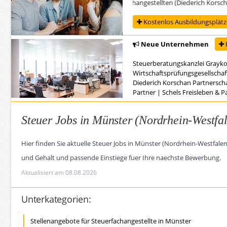
Ausbildung zur/zum Steuerfachangestellten (Diederich Korschan Par
Kostenlos Ausbildungsplätze
Neue Unternehmen
Steuerberatungskanzlei Grayk
Wirtschaftsprüfungsgesellschaf
Diederich Korschan Partnersch
Partner
|
Schels Freisleben & 
Steuer Jobs in Münster (Nordrhein-Westfa
Hier finden Sie aktuelle Steuer Jobs in Münster (Nordrhein-Westfal
und Gehalt und passende Einstiege fuer Ihre naechste Bewerbung.
Aktualisiert am 08.08.2026
Unterkategorien:
Stellenangebote für Steuerfachangestellte in Münster