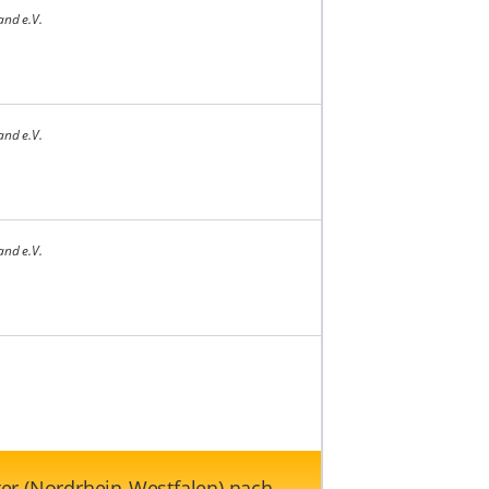
and e.V.
and e.V.
and e.V.
er (Nordrhein-Westfalen) nach