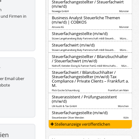
Steuerfachangestellter / Steuerfachwirt
(m/w/d)
h
Nowega GmbH
Münster
 und Firmen in
Business Analyst Steuerliche Themen
(m/w/d) | COBKOS
Atruvia AG
Münster
Steuerfachangestellte (m/w/d)
Stüwe Langehaneberg Bialy Partnerschaft mbB Steuerberater
Münster
Steuerfachwirt (m/w/d)
Stüwe Langehaneberg Bialy Partnerschaft mbB Steuerberater
Münster
Steuerfachangestellter / Bilanzbuchhalter
/ Steuerfachwirt (m/w/d)
Niehoff, Ketteler-Eising & Partner PartG mbB Wirtschaftsprüfer Steuerberater
Münster
r
Steuerfachwirt / Bilanzbuchhalter /
Steuerfachangestellter (m/w/d) Tax
per Email über
Compliance / Private Clients – Frankfurt a.
ebote
M.
Flick Gocke Schaumburg
Frankfurt am Main
Steuerassistent / Prüfungsassistent
(m/w/d)
LM Audit & Tax GmbH
München
Steuerfachangestellte (m/w/d)
Steuerberater Oliver Menden
Köln
Stellenanzeige veröffentlichen
ien