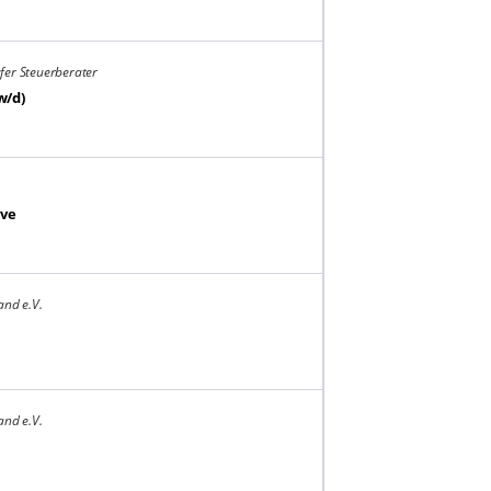
üfer Steuerberater
w/d)
ive
and e.V.
and e.V.