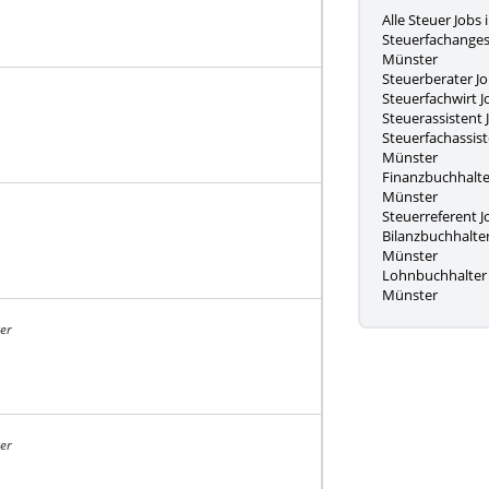
Alle Steuer Jobs
Steuerfachangest
Münster
Steuerberater J
Steuerfachwirt J
Steuerassistent 
Steuerfachassist
Münster
Finanzbuchhalter
Münster
Steuerreferent J
Bilanzbuchhalter
Münster
Lohnbuchhalter 
Münster
er
er