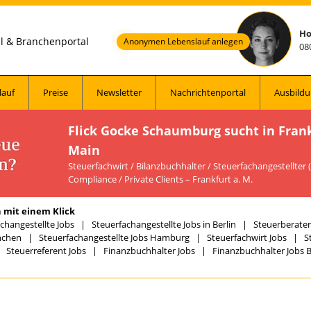
Ho
al & Branchenportal
Anonymen Lebenslauf anlegen
08
lauf
Preise
Newsletter
Nachrichtenportal
Ausbildu
Flick Gocke Schaumburg sucht in Fran
Main
Steuerfachwirt / Bilanzbuchhalter / Steuerfachangestellter
Compliance / Private Clients – Frankfurt a. M.
 mit einem Klick
changestellte Jobs
|
Steuerfachangestellte Jobs in Berlin
|
Steuerberater 
nchen
|
Steuerfachangestellte Jobs Hamburg
|
Steuerfachwirt Jobs
|
S
|
Steuerreferent Jobs
|
Finanzbuchhalter Jobs
|
Finanzbuchhalter Jobs B