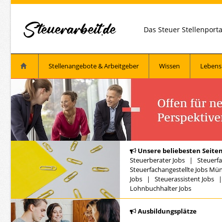
Das Steuer Stellenport
Stellenangebote & Arbeitgeber
Wissen
Lebens
Unsere beliebesten Seiten
Steuerberater Jobs
|
Steuerfa
Steuerfachangestellte Jobs Mü
Jobs
|
Steuerassistent Jobs
Lohnbuchhalter Jobs
Ausbildungsplätze