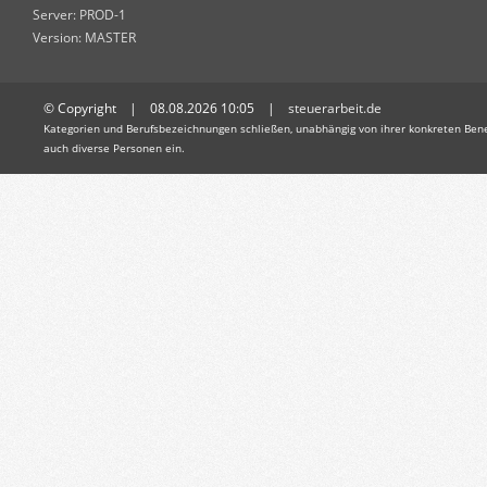
Server: PROD-1
Version: MASTER
© Copyright | 08.08.2026 10:05 |
steuerarbeit.de
Kategorien und Berufsbezeichnungen schließen, unabhängig von ihrer konkreten Bene
auch diverse Personen ein.