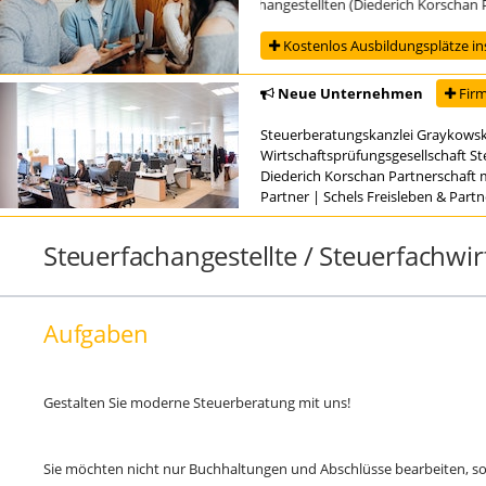
Ausbildung zur/zum Steuerfachangestellten (Diederich Korschan Partner
Kostenlos Ausbildungsplätze in
Neue Unternehmen
Firm
Steuerberatungskanzlei Graykowsk
Wirtschaftsprüfungsgesellschaft S
Diederich Korschan Partnerschaft 
Partner
|
Schels Freisleben & Part
Steuerfachangestellte / Steuerfachwirt
Aufgaben
Gestalten Sie moderne Steuerberatung mit uns!
Sie möchten nicht nur Buchhaltungen und Abschlüsse bearbeiten, s