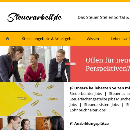
Das Steuer Stellenportal 
Stellenangebote & Arbeitgeber
Wissen
Lebenslauf
Unsere beliebesten Seiten mi
Steuerberater Jobs
|
Steuerfacha
Steuerfachangestellte Jobs Münch
Jobs
|
Steuerassistent Jobs
|
St
Lohnbuchhalter Jobs
Ausbildungsplätze