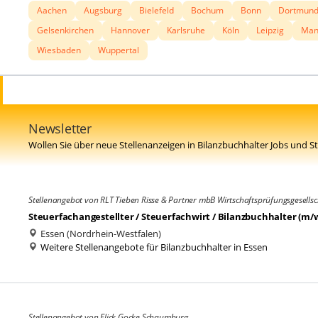
Aachen
Augsburg
Bielefeld
Bochum
Bonn
Dortmun
Gelsenkirchen
Hannover
Karlsruhe
Köln
Leipzig
Man
Wiesbaden
Wuppertal
Newsletter
Wollen Sie über neue Stellenanzeigen in Bilanzbuchhalter Jobs und S
Stellenangebot von RLT Tieben Risse & Partner mbB Wirtschaftsprüfungsgesellsc
Steuerfachangestellter / Steuerfachwirt / Bilanzbuchhalter (m/w/d
Essen (Nordrhein-Westfalen)
Weitere Stellenangebote für Bilanzbuchhalter in Essen
Stellenangebot von Flick Gocke Schaumburg