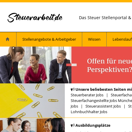
Das Steuer Stellenportal 
Stellenangebote & Arbeitgeber
Wissen
Lebenslauf
Unsere beliebesten Seiten mi
Steuerberater Jobs
|
Steuerfacha
Steuerfachangestellte Jobs Münch
Jobs
|
Steuerassistent Jobs
|
St
Lohnbuchhalter Jobs
Ausbildungsplätze