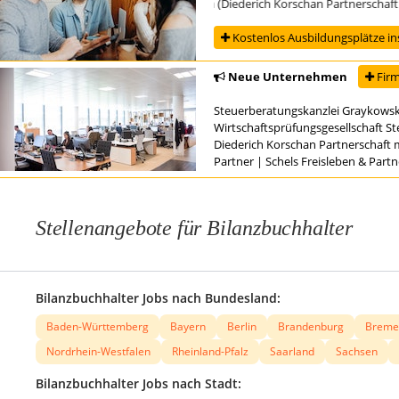
ng zur/zum Steuerfachangestellten (Diederich Korschan Partnerschaft mbB S
Kostenlos Ausbildungsplätze in
Neue Unternehmen
Firm
Steuerberatungskanzlei Graykowsk
Wirtschaftsprüfungsgesellschaft S
Diederich Korschan Partnerschaft 
Partner
|
Schels Freisleben & Part
Stellenangebote für Bilanzbuchhalter
Bilanzbuchhalter Jobs nach Bundesland:
Baden-Württemberg
Bayern
Berlin
Brandenburg
Breme
Nordrhein-Westfalen
Rheinland-Pfalz
Saarland
Sachsen
Bilanzbuchhalter Jobs nach Stadt: