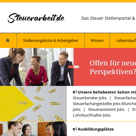
Das Steuer Stellenportal 
Stellenangebote & Arbeitgeber
Wissen
Lebenslauf
Unsere beliebesten Seiten mi
Steuerberater Jobs
|
Steuerfacha
Steuerfachangestellte Jobs Münch
Jobs
|
Steuerassistent Jobs
|
St
Lohnbuchhalter Jobs
Ausbildungsplätze