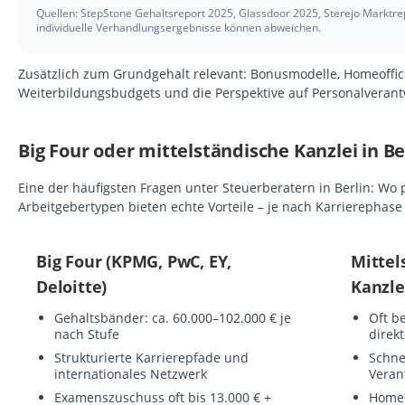
Quellen: StepStone Gehaltsreport 2025, Glassdoor 2025, Sterejo Marktre
individuelle Verhandlungsergebnisse können abweichen.
Zusätzlich zum Grundgehalt relevant: Bonusmodelle, Homeoffi
Weiterbildungsbudgets und die Perspektive auf Personalverant
Big Four oder mittelständische Kanzlei in Be
Eine der häufigsten Fragen unter Steuerberatern in Berlin: Wo
Arbeitgebertypen bieten echte Vorteile – je nach Karrierephase 
Big Four (KPMG, PwC, EY,
Mittel
Deloitte)
Kanzle
Gehaltsbänder: ca. 60.000–102.000 € je
Oft b
nach Stufe
direk
Strukturierte Karrierepfade und
Schne
internationales Netzwerk
Veran
Examenszuschuss oft bis 13.000 € +
Homeof