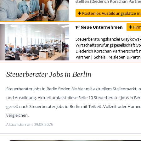
usbildung zur/zum Steuerfachangestellten (Diederich Korschan Partnerschaf
Kostenlos Ausbildungsplätze in
Neue Unternehmen
Firm
Steuerberatungskanzlei Graykowsk
Wirtschaftsprüfungsgesellschaft S
Diederich Korschan Partnerschaft 
Partner
|
Schels Freisleben & Part
Steuerberater Jobs in Berlin
Steuerberater Jobs in Berlin finden Sie hier mit aktuellem Stellenmark
und Ausbildung. Aktuell umfasst diese Seite 10 Steuerberater Jobs in 
gezielt nach Steuerberater Jobs in Berlin mit Teilzeit, Vollzeit oder Home
vergleichen.
Aktualisiert am 09.08.2026