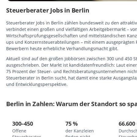
Steuerberater Jobs in Berlin
Steuerberater Jobs in Berlin zählen bundesweit zu den attrakti
verbindet einen großen und vielfältigen Arbeitgebermarkt – von
Wirtschaftsprüfungsgesellschaften und mittelständischen Kanz
ups und Konzernsteuerabteilungen – mit einem ausgeprägten Fa
Bewerbern heute erhebliche Verhandlungsmacht gibt.
Aktuell sind auf den großen Jobbörsen zwischen 300 und 450 Ste
ausgeschrieben. Der Markt ist kandidatenfreundlich: Laut eine
75 Prozent der Steuer- und Rechtsberatungsunternehmen nicht
Steuerberater in Berlin sucht, hat damit eine starke Ausgangsla
und Entwicklungsperspektive.
Berlin in Zahlen: Warum der Standort so sp
300–450
75 %
66.600 
Offene
der Kanzleien
Durchsch
Steuerberater-
finden nicht
Steuerbe