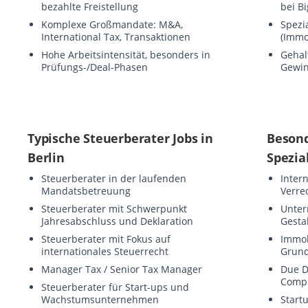
bezahlte Freistellung
bei Bi
Komplexe Großmandate: M&A,
Spezi
International Tax, Transaktionen
(Immob
Hohe Arbeitsintensität, besonders in
Gehalt
Prüfungs-/Deal-Phasen
Gewin
Typische Steuerberater Jobs in
Besond
Berlin
Spezia
Steuerberater in der laufenden
Inter
Mandatsbetreuung
Verre
Steuerberater mit Schwerpunkt
Unte
Jahresabschluss und Deklaration
Gesta
Steuerberater mit Fokus auf
Immob
internationales Steuerrecht
Grund
Manager Tax / Senior Tax Manager
Due D
Compl
Steuerberater für Start-ups und
Wachstumsunternehmen
Start