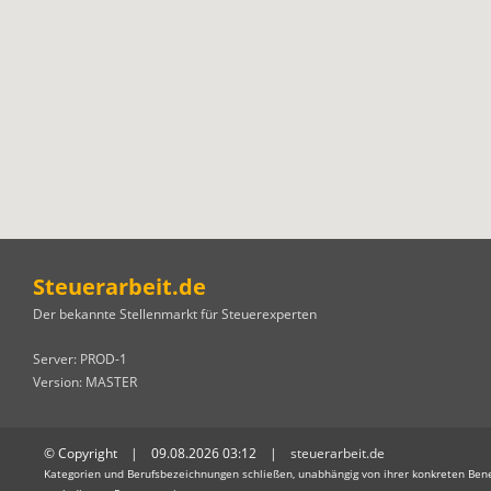
Steuerarbeit.de
Der bekannte Stellenmarkt für Steuerexperten
Server: PROD-1
Version: MASTER
© Copyright | 09.08.2026 03:12 |
steuerarbeit.de
Kategorien und Berufsbezeichnungen schließen, unabhängig von ihrer konkreten Bene