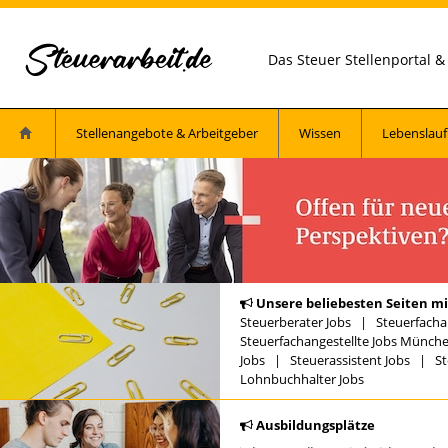
Das Steuer Stellenportal 
Stellenangebote & Arbeitgeber
Wissen
Lebenslauf
Unsere beliebesten Seiten mi
Steuerberater Jobs
|
Steuerfacha
Steuerfachangestellte Jobs Münch
Jobs
|
Steuerassistent Jobs
|
St
Lohnbuchhalter Jobs
Ausbildungsplätze