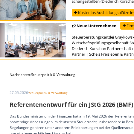
Ausbildung zur/zum Steuerfachangestellten (Diederich Korschan Pa
Kostenlos Ausbildungsplätze in
Neue Unternehmen
Firm
Steuerberatungskanzlei Graykowsk
Wirtschaftsprüfungsgesellschaft S
Diederich Korschan Partnerschaft 
Partner
|
Schels Freisleben & Part
Nachrichten
›
Steuerpolitik & Verwaltung
27.05.2026
·
Steuerpolitik & Verwaltung
Referentenentwurf für ein JStG 2026 (BMF)
Das Bundesministerium der Finanzen hat am 19. Mai 2026 den Referentenent
notwendige Anpassungen im deutschen Steuerrecht, insbesondere in Bezug
Regelungen gehören unter anderem Erleichterungen bei der Quellensteu
umsatzsteuerrechtlichen Organschaft.