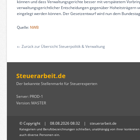
können und dass Verwaltungsgerichte besser mit verspätetem Vorbri
verwaltungsgerichtlicher Entscheidungen gegenüber Hoheitsträgern v
eingelegt werden können. Der Gesetzentwurf wird nun dem Bundestag 
Quelle:
NWB
← Zurück zur Übersicht Steuerpolitik & Verwaltung
Steuerarbeit.de
Der bekannte Stellenmarkt für Steuerexperten
Server: PROD-1
Version: MASTER
© Copyright | 08.08.2026 08:32 |
steuerarbeit.de
Kategorien und Berufsbezeichnungen schließen, unabhängig von ihrer konkreten
auch diverse Personen ein.