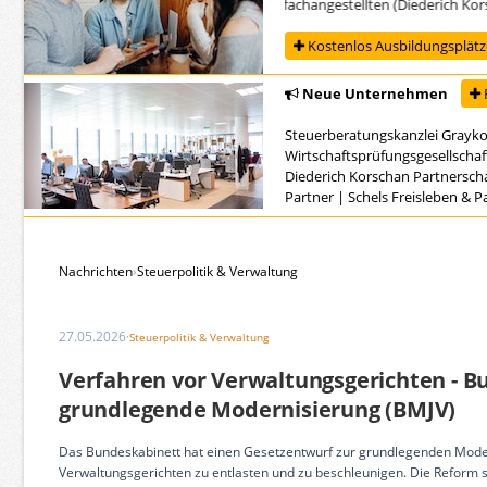
Ausbildung zur/zum Steuerfachangestellten (Diederich Korsch
Kostenlos Ausbildungsplätze
Neue Unternehmen
Steuerberatungskanzlei Grayk
Wirtschaftsprüfungsgesellschaf
Diederich Korschan Partnersch
Partner
|
Schels Freisleben & 
Nachrichten
›
Steuerpolitik & Verwaltung
27.05.2026
·
Steuerpolitik & Verwaltung
Verfahren vor Verwaltungsgerichten - B
grundlegende Modernisierung (BMJV)
Das Bundeskabinett hat einen Gesetzentwurf zur grundlegenden Moder
Verwaltungsgerichten zu entlasten und zu beschleunigen. Die Reform 