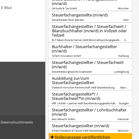
(m/w/d)
 E-Mail
LM Audit & Tax GmbH
München
Steuerfachangestellte (m/w/d)
Steuerberater Oliver Menden
Köln
Steuerfachangestellter / Steuerfachwirt /
Bilanzbuchhalter (m/w/d) in Vollzeit oder
Teilzeit
RLT Tieben Risse & Partner mbB Wirtschaftsprüfungsgesellschaft Steuerberatungsgesellschaft
Essen
Buchhalter / Steuerfachangestellter
(m/w/d)
TuTech Innovation GmbH'
Hamburg
Steuerfachangestellter / Steuerfachwirt
(m/w/d)
Steuerberatungskanzlei Graykowski
Ludwigsburg
Ausbildung zur/zum
Steuerfachangestellten
Diederich Korschan Partnerschaft mbB Steuerberatungsgesellschaft
Baunatal
Steuerfachangestellte*r /
Steuerfachwirt*in (m/w/d)
dffk | kröller + partner mbB Steuerberatungsgesellschaft
Stuttgart
Steuerfachangestellter / Lohnbuchhalter
(m/w/d)
Abis Albrecht GmbH
Hannover
 Datenschutzhinweis
Steuerfachangestellter (m/w/d)
Schels Freisleben & Partner mbB Steuerberater
Wolnzach
Stellenanzeige veröffentlichen