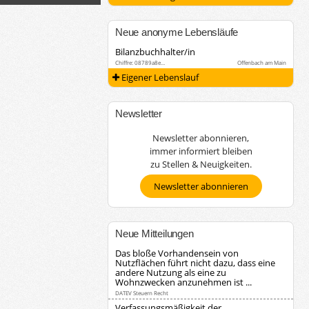
Neue anonyme Lebensläufe
Bilanzbuchhalter/in
Chiffre: 08789a8e…
Offenbach am Main
Eigener Lebenslauf
Newsletter
Newsletter abonnieren,
immer informiert bleiben
zu Stellen & Neuigkeiten.
Newsletter abonnieren
Neue Mitteilungen
Das bloße Vorhandensein von
Nutzflächen führt nicht dazu, dass eine
andere Nutzung als eine zu
Wohnzwecken anzunehmen ist ...
DATEV Steuern Recht
Verfassungsmäßigkeit der