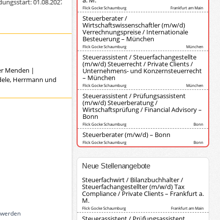
a. M.
sstart: 01.08.2027)
Ausbildung zur/zum Steuerfachangestellten (Diederich K
Flick Gocke Schaumburg
Frankfurt am Main
Steuerberater /
Wirtschaftswissenschaftler (m/w/d)
Verrechnungspreise / Internationale
Besteuerung – München
Flick Gocke Schaumburg
München
Steuerassistent / Steuerfachangestellte
(m/w/d) Steuerrecht / Private Clients /
ver Menden
|
Unternehmens- und Konzernsteuerrecht
– München
ndele, Herrmann und
Flick Gocke Schaumburg
München
Steuerassistent / Prüfungsassistent
(m/w/d) Steuerberatung /
Wirtschaftsprüfung / Financial Advisory –
Bonn
Flick Gocke Schaumburg
Bonn
Steuerberater (m/w/d) – Bonn
Flick Gocke Schaumburg
Bonn
Neue Stellenangebote
Steuerfachwirt / Bilanzbuchhalter /
Steuerfachangestellter (m/w/d) Tax
Compliance / Private Clients – Frankfurt a.
M.
Flick Gocke Schaumburg
Frankfurt am Main
n werden
Steuerassistent / Prüfungsassistent