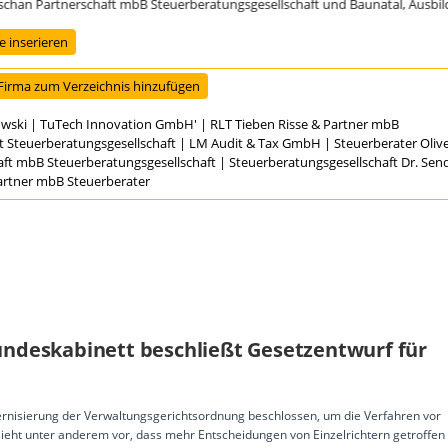
an Partnerschaft mbB Steuerberatungsgesellschaft und Baunatal, Ausbildung
 inserieren
Firma zum Verzeichnis hinzufügen
owski
|
TuTech Innovation GmbH'
|
RLT Tieben Risse & Partner mbB
t Steuerberatungsgesellschaft
|
LM Audit & Tax GmbH
|
Steuerberater Oli
aft mbB Steuerberatungsgesellschaft
|
Steuerberatungsgesellschaft Dr. Se
Partner mbB Steuerberater
undeskabinett beschließt Gesetzentwurf für
nisierung der Verwaltungsgerichtsordnung beschlossen, um die Verfahren vor
sieht unter anderem vor, dass mehr Entscheidungen von Einzelrichtern getroffe