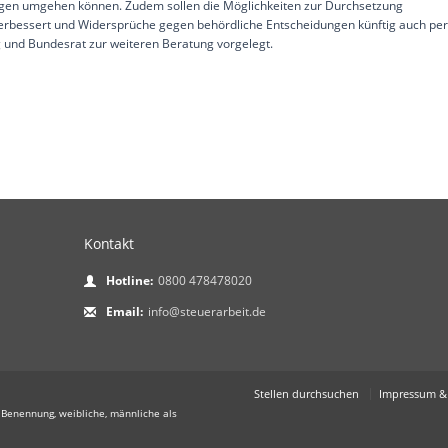
ngen umgehen können. Zudem sollen die Möglichkeiten zur Durchsetzung
erbessert und Widersprüche gegen behördliche Entscheidungen künftig auch per
und Bundesrat zur weiteren Beratung vorgelegt.
Kontakt
Hotline:
0800 478478020
Email:
info@steuerarbeit.de
Stellen durchsuchen
Impressum &
 Benennung, weibliche, männliche als