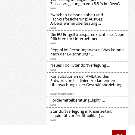
Zinssatzregelungen von 5,5 % im BewG ...
NWB
Zwischen Personalabbau und
Fachkräftesicherung: Ausweg
Arbeitnehmerüberlassung ...
NWB
Die EU-Entgelttransparenzrichtlinie: Neue
Pflichten für Unternehmen ...
NWB
Peppol im Rechnungswesen: Was kommt
nach der E-Rechnung? ...
NWB
Neues Tool: Standortverlegung ...
NWB
Konsultationen der AMLA zu dem
Entwurf von Leitlinien zur laufenden
Überwachung einer Geschäftsbeziehung
...
DATEV Steuern Recht
Fördermittelberatung „light“ ...
NWB
Standortverlegung in Krisenzeiten:
Liquidität vor Profitabilität [ ...
NWB
Fokus: Vertragsschluss per Messenger-
Dienst ...