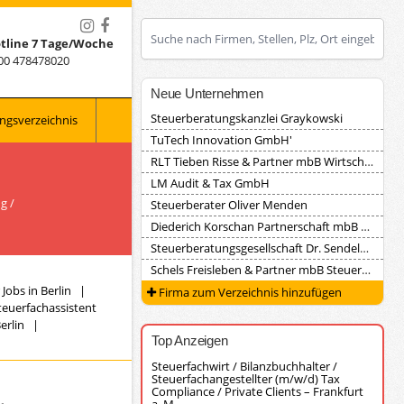
tline 7 Tage/Woche
00 478478020
Neue Unternehmen
Steuerberatungskanzlei Graykowski
ngsverzeichnis
TuTech Innovation GmbH'
RLT Tieben Risse & Partner mbB Wirtschaftsprüfungsgesellschaft Steuerberatungsgesellschaft
LM Audit & Tax GmbH
g /
Steuerberater Oliver Menden
Diederich Korschan Partnerschaft mbB Steuerberatungsgesellschaft
Steuerberatungsgesellschaft Dr. Sendele, Herrmann und Partner
Schels Freisleben & Partner mbB Steuerberater
Jobs in Berlin
|
Firma zum Verzeichnis hinzufügen
teuerfachassistent
erlin
|
Top Anzeigen
Steuerfachwirt / Bilanzbuchhalter /
Steuerfachangestellter (m/w/d) Tax
Compliance / Private Clients – Frankfurt