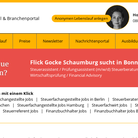
Ho
al & Branchenportal
Anonymen Lebenslauf anlegen
08
lauf
Preise
Newsletter
Nachrichtenportal
Ausbildu
Flick Gocke Schaumburg sucht in Bonn
Steuerassistent / Prüfungsassistent (m/w/d) Steuerberatun
Wirtschaftsprüfung / Financial Advisory
 mit einem Klick
changestellte Jobs
|
Steuerfachangestellte Jobs in Berlin
|
Steuerberater 
nchen
|
Steuerfachangestellte Jobs Hamburg
|
Steuerfachwirt Jobs
|
S
|
Steuerreferent Jobs
|
Finanzbuchhalter Jobs
|
Finanzbuchhalter Jobs B