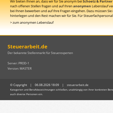
Wir bieten Ihnen an, dass wir für Sie anonym bei
Schoetz & Partner
nach offenen Stellen fragen und auf Ihren
anonymen
Lebenslauf ve
bei Ihnen bewerben und auf Ihre Fragen eingehen. Dazu müssen Sie
hinterlegen und den Rest machen wir für Sie. Für Steuerfachpersonal i
> zum anonymen Lebenslauf
Steuerarbeit.de
Der bekannte Stellenmarkt für Steuerexperten
Server: PROD-1
Version: MASTER
© Copyright | 06.08.2026 18:09 |
steuerarbeit.de
Kategorien und Berufsbezeichnungen schließen, unabhängig von ihrer konkreten Bene
auch diverse Personen ein.