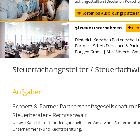
Ausbildung zur/zum Steuerfachangestellten (Diederich Korschan Pa
Kostenlos Ausbildungsplätze in
Neue Unternehmen
Firm
Diederich Korschan Partnerschaft 
Partner
|
Schels Freisleben & Part
Bongen GmbH
|
Abis Albrecht Gm
Steuerfachangestellter / Steuerfachwi
Aufgaben
Schoetz & Partner Partnerschaftsgesellschaft mbB
Steuerberater - Rechtsanwalt
Unsere Kanzlei steht für den ganzheitlichen Ansatz aus Steuerberatu
Unternehmens- und Rechtsberatung.