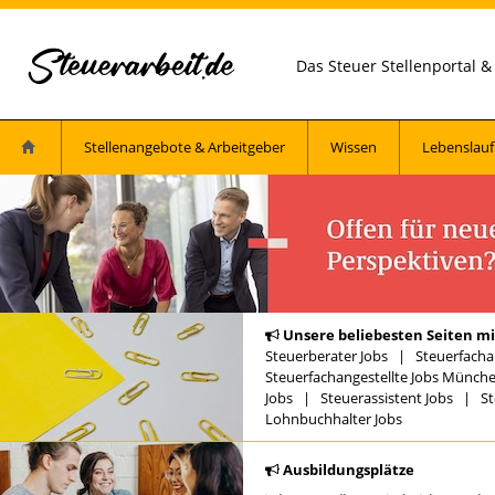
Das Steuer Stellenportal 
Stellenangebote & Arbeitgeber
Wissen
Lebenslauf
Unsere beliebesten Seiten mi
Steuerberater Jobs
|
Steuerfacha
Steuerfachangestellte Jobs Münch
Jobs
|
Steuerassistent Jobs
|
St
Lohnbuchhalter Jobs
Ausbildungsplätze