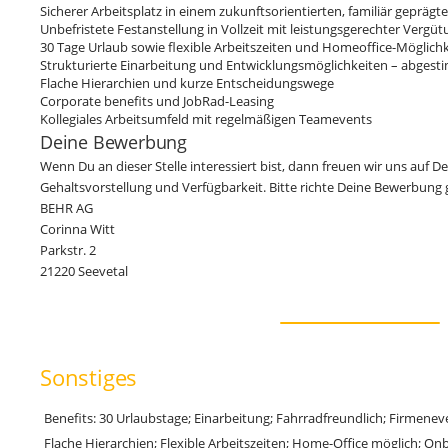
Sicherer Arbeitsplatz in einem zukunftsorientierten, familiär geprä
Unbefristete Festanstellung in Vollzeit mit leistungsgerechter Vergü
30 Tage Urlaub sowie flexible Arbeitszeiten und Homeoffice-Möglich
Strukturierte Einarbeitung und Entwicklungsmöglichkeiten – abgesti
Flache Hierarchien und kurze Entscheidungswege
Corporate benefits und JobRad-Leasing
Kollegiales Arbeitsumfeld mit regelmäßigen Teamevents
Deine Bewerbung
Wenn Du an dieser Stelle interessiert bist, dann freuen wir uns auf
Gehaltsvorstellung und Verfügbarkeit. Bitte richte Deine Bewerbung g
BEHR AG
Corinna Witt
Parkstr. 2
21220 Seevetal
Sonstiges
Benefits: 30 Urlaubstage; Einarbeitung; Fahrradfreundlich; Firmenev
Flache Hierarchien; Flexible Arbeitszeiten; Home-Office möglich; On