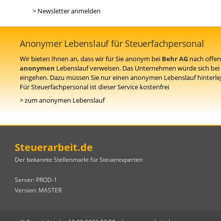
> Newsletter anmelden
Anonymer Lebenslauf für Steuerfachpersonal
Wir bieten Ihnen an, dass wir für Sie anonym bei
Behr AG
nach offen
anonymen
Lebenslauf verweisen. Das Unternehmen würde sich bei
eingehen. Dazu müssen Sie nur einen anonymen Lebenslauf hinterleg
Für Steuerfachpersonal ist dieser Service kostenfrei
> zum anonymen Lebenslauf
Steuerarbeit.de
Der bekannte Stellenmarkt für Steuerexperten
Server: PROD-1
Version: MASTER