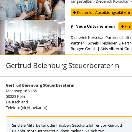
Ausbildung zur/zum Steuerfachangestellten (Diederich Korschan Partne
Kostenlos Ausbildungsplätze in
Neue Unternehmen
Firm
Diederich Korschan Partnerschaft 
Partner
|
Schels Freisleben & Part
Bongen GmbH
|
Abis Albrecht Gm
Gertrud Beienburg Steuerberaterin
Gertrud Beienburg Steuerberaterin
Maarweg 163/165
50823 Köln
Deutschland
Telefon: [nicht bekannt]
Sind Sie Mitarbeiter oder Inhaber/Geschäftsführer von Gertrud
Beienburg Steuerberaterin, dann melden Sie sich zur