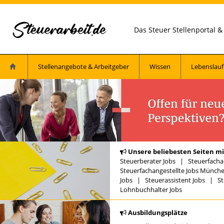
Das Steuer Stellenportal 
Stellenangebote & Arbeitgeber
Wissen
Lebenslauf
Unsere beliebesten Seiten mi
Steuerberater Jobs
|
Steuerfacha
Steuerfachangestellte Jobs Münch
Jobs
|
Steuerassistent Jobs
|
St
Lohnbuchhalter Jobs
Ausbildungsplätze