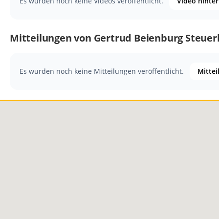
Es wurden noch keine Videos veröffentlicht.
Video hinte
Mitteilungen von Gertrud Beienburg Steuer
Es wurden noch keine Mitteilungen veröffentlicht.
Mittei