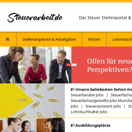
Das Steuer Stellenportal 
Stellenangebote & Arbeitgeber
Wissen
Lebenslauf
Unsere beliebesten Seiten mi
Steuerberater Jobs
|
Steuerfacha
Steuerfachangestellte Jobs Münch
Jobs
|
Steuerassistent Jobs
|
St
Lohnbuchhalter Jobs
Ausbildungsplätze