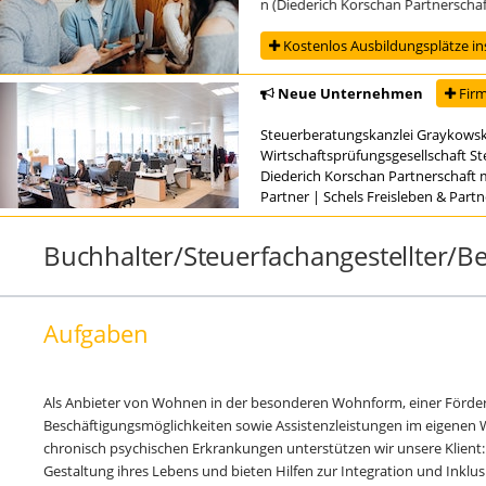
ung zur/zum Steuerfachangestellten (Diederich Korschan Partnerschaft mbB 
Kostenlos Ausbildungsplätze in
Neue Unternehmen
Firm
Steuerberatungskanzlei Graykowsk
Wirtschaftsprüfungsgesellschaft S
Diederich Korschan Partnerschaft 
Partner
|
Schels Freisleben & Part
Buchhalter/Steuerfachangestellter/B
Aufgaben
Als Anbieter von Wohnen in der besonderen Wohnform, einer Förde
Beschäftigungsmöglichkeiten sowie Assistenzleistungen im eigene
chronisch psychischen Erkrankungen unterstützen wir unsere Klient:
Gestaltung ihres Lebens und bieten Hilfen zur Integration und Inklus