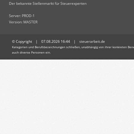
Der bekannte Stellenmarkt für Steuerexperten
Server: PROD-1
Version: MASTER
© Copyright | 07.08.2026 16:44 |
steuerarbeit.de
Kategorien und Berufsbezeichnungen schließen, unabhängig von ihrer konkreten Bene
auch diverse Personen ein.