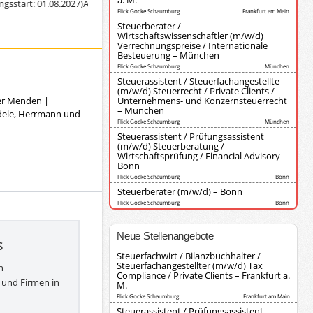
a. M.
art: 01.08.2027)
Ausbildung zur/zum Steuerfachangestellten (Diederich Kors
Flick Gocke Schaumburg
Frankfurt am Main
Steuerberater /
Wirtschaftswissenschaftler (m/w/d)
Verrechnungspreise / Internationale
Besteuerung – München
Flick Gocke Schaumburg
München
Steuerassistent / Steuerfachangestellte
(m/w/d) Steuerrecht / Private Clients /
ver Menden
|
Unternehmens- und Konzernsteuerrecht
– München
ndele, Herrmann und
Flick Gocke Schaumburg
München
Steuerassistent / Prüfungsassistent
(m/w/d) Steuerberatung /
Wirtschaftsprüfung / Financial Advisory –
Bonn
Flick Gocke Schaumburg
Bonn
Steuerberater (m/w/d) – Bonn
Flick Gocke Schaumburg
Bonn
Neue Stellenangebote
s
Steuerfachwirt / Bilanzbuchhalter /
Steuerfachangestellter (m/w/d) Tax
h
Compliance / Private Clients – Frankfurt a.
 und Firmen in
M.
Flick Gocke Schaumburg
Frankfurt am Main
Steuerassistent / Prüfungsassistent