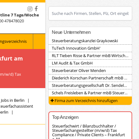
tline 7 Tage/Woche
00 478478020
Neue Unternehmen
Steuerberatungskanzlei Graykowski
ngsverzeichnis
TuTech Innovation GmbH'
RLT Tieben Risse & Partner mbB Wirtschaftsprüfungsgesellschaft Steuerberatungsgesellschaft
kfurt am
LM Audit & Tax GmbH
Steuerberater Oliver Menden
 (m/w/d) Tax
Diederich Korschan Partnerschaft mbB Steuerberatungsgesellschaft
Steuerberatungsgesellschaft Dr. Sendele, Herrmann und Partner
Schels Freisleben & Partner mbB Steuerberater
Jobs in Berlin
|
Firma zum Verzeichnis hinzufügen
teuerfachassistent
erlin
|
Top Anzeigen
Steuerfachwirt / Bilanzbuchhalter /
Steuerfachangestellter (m/w/d) Tax
Compliance / Private Clients – Frankfurt