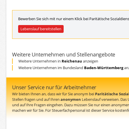
Bewerben Sie sich mit nur einem Klick bei Paritätische Sozialdi
Lebenslauf bereitstellen
Weitere Unternehmen und Stellenangebote
Weitere Unternehmen in
Reichenau
anzeigen
Weitere Unternehmen im Bundesland
Baden-Württemberg
an
Unser Service nur für Arbeitnehmer
Wir bieten Ihnen an, dass wir für Sie anonym bei
Paritätische Sozi
Stellen fragen und auf Ihren
anonymen
Lebenslauf verweisen. Das
und auf Ihre Fragen eingehen. Dazu müssen Sie nur einen anonymen
machen wir für Sie. Für Steuerfachpersonal ist dieser Service kostenfr