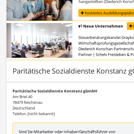
Ausbildung zur/zum Steuerfachangestellten (Diederich Korschan P
Kostenlos Ausbildungsplätze
Neue Unternehmen
Steuerberatungskanzlei Grayk
Wirtschaftsprüfungsgesellschaf
Diederich Korschan Partnersch
Partner
|
Schels Freisleben & 
Paritätische Sozialdienste Konstanz
Paritätische Sozialdienste Konstanz gGmbH
Am Briel 40
78479 Reichenau
Deutschland
Telefon: [nicht bekannt]
Sind Sie Mitarbeiter oder Inhaber/Geschäftsführer von