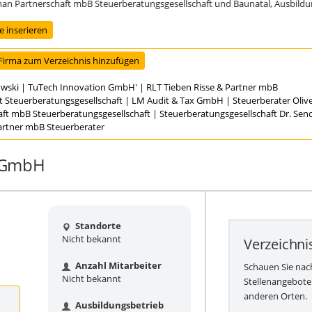
artnerschaft mbB Steuerberatungsgesellschaft und Baunatal, Ausbildungsst
 inserieren
Firma zum Verzeichnis hinzufügen
owski
|
TuTech Innovation GmbH'
|
RLT Tieben Risse & Partner mbB
t Steuerberatungsgesellschaft
|
LM Audit & Tax GmbH
|
Steuerberater Oli
aft mbB Steuerberatungsgesellschaft
|
Steuerberatungsgesellschaft Dr. Se
Partner mbB Steuerberater
 gGmbH
Standorte
Nicht bekannt
Verzeichni
Anzahl Mitarbeiter
Schauen Sie nac
Nicht bekannt
Stellenangebote
anderen Orten.
Ausbildungsbetrieb