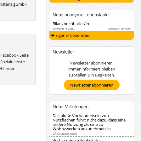
Konstanz gGmbH
Neue anonyme Lebensläufe
Bilanzbuchhalter/in
Chiffre: 08789a8e…
Offenbach am Main
Eigener Lebenslauf
Newsletter
 Facebook Seite
 Sozialdienste
Newsletter abonnieren,
 finden
immer informiert bleiben
zu Stellen & Neuigkeiten.
Newsletter abonnieren
Neue Mitteilungen
Das bloße Vorhandensein von
Nutzflächen führt nicht dazu, dass eine
andere Nutzung als eine zu
Wohnzwecken anzunehmen ist ...
DATEV Steuern Recht
Verfassungsmäßigkeit der