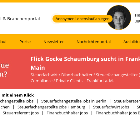
Ho
al & Branchenportal
Anonymen Lebenslauf anlegen
08
lauf
Preise
Newsletter
Nachrichtenportal
Ausbildu
Flick Gocke Schaumburg sucht in Fran
Main
Steuerfachwirt / Bilanzbuchhalter / Steuerfachangestellter
Compliance / Private Clients – Frankfurt a. M.
 mit einem Klick
changestellte Jobs
|
Steuerfachangestellte Jobs in Berlin
|
Steuerberater 
nchen
|
Steuerfachangestellte Jobs Hamburg
|
Steuerfachwirt Jobs
|
S
|
Steuerreferent Jobs
|
Finanzbuchhalter Jobs
|
Finanzbuchhalter Jobs B