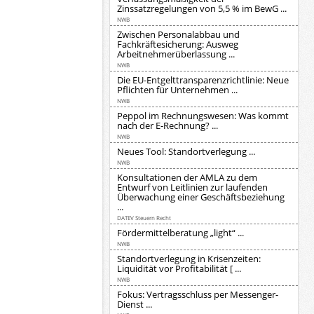
Zinssatzregelungen von 5,5 % im BewG ...
NWB
Zwischen Personalabbau und
Fachkräftesicherung: Ausweg
Arbeitnehmerüberlassung ...
NWB
Die EU-Entgelttransparenzrichtlinie: Neue
Pflichten für Unternehmen ...
NWB
Peppol im Rechnungswesen: Was kommt
nach der E-Rechnung? ...
NWB
Neues Tool: Standortverlegung ...
NWB
Konsultationen der AMLA zu dem
Entwurf von Leitlinien zur laufenden
Überwachung einer Geschäftsbeziehung
...
DATEV Steuern Recht
Fördermittelberatung „light“ ...
NWB
Standortverlegung in Krisenzeiten:
Liquidität vor Profitabilität [ ...
NWB
Fokus: Vertragsschluss per Messenger-
Dienst ...