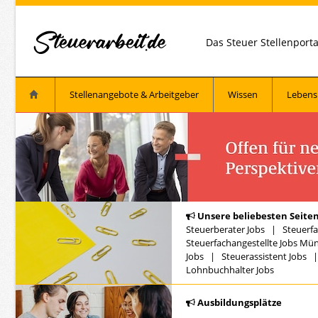
Das Steuer Stellenport
Stellenangebote & Arbeitgeber
Wissen
Lebens
Unsere beliebesten Seiten
Steuerberater Jobs
|
Steuerfa
Steuerfachangestellte Jobs Mü
Jobs
|
Steuerassistent Jobs
Lohnbuchhalter Jobs
Ausbildungsplätze