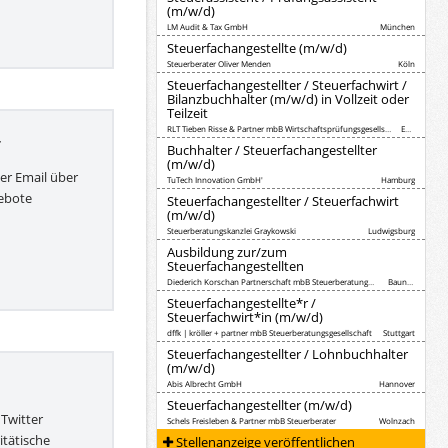
(m/w/d)
LM Audit & Tax GmbH
München
Steuerfachangestellte (m/w/d)
Steuerberater Oliver Menden
Köln
Steuerfachangestellter / Steuerfachwirt /
Bilanzbuchhalter (m/w/d) in Vollzeit oder
Teilzeit
RLT Tieben Risse & Partner mbB Wirtschaftsprüfungsgesellschaft Steuerberatungsgesellschaft
Essen
r
Buchhalter / Steuerfachangestellter
(m/w/d)
per Email über
TuTech Innovation GmbH'
Hamburg
ebote
Steuerfachangestellter / Steuerfachwirt
(m/w/d)
Steuerberatungskanzlei Graykowski
Ludwigsburg
Ausbildung zur/zum
Steuerfachangestellten
Diederich Korschan Partnerschaft mbB Steuerberatungsgesellschaft
Baunatal
Steuerfachangestellte*r /
Steuerfachwirt*in (m/w/d)
dffk | kröller + partner mbB Steuerberatungsgesellschaft
Stuttgart
Steuerfachangestellter / Lohnbuchhalter
(m/w/d)
Abis Albrecht GmbH
Hannover
Steuerfachangestellter (m/w/d)
 Twitter
Schels Freisleben & Partner mbB Steuerberater
Wolnzach
itätische
Stellenanzeige veröffentlichen