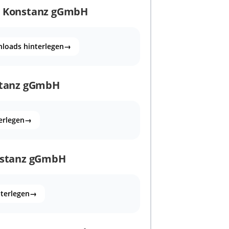
te Konstanz gGmbH
loads hinterlegen
→
nstanz gGmbH
erlegen
→
onstanz gGmbH
nterlegen
→