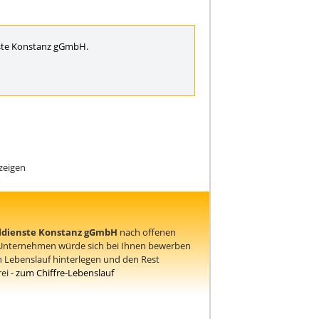
enste Konstanz gGmbH.
zeigen
aldienste Konstanz gGmbH
nach offenen
 Unternehmen würde sich bei Ihnen bewerben
 Lebenslauf hinterlegen und den Rest
ei -
zum Chiffre-Lebenslauf