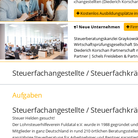
Ausbildung zur/zum Steuerfachangestellten (Diederich Korschan Par
Kostenlos Ausbildungsplätze in
Neue Unternehmen
Firm
Steuerberatungskanzlei Graykowsk
Wirtschaftsprüfungsgesellschaft S
Diederich Korschan Partnerschaft 
Partner
|
Schels Freisleben & Part
Steuerfachangestellte / Steuerfachkrä
Aufgaben
Steuerfachangestellte / Steuerfachkrä
Steuer Helden gesucht!
Der Lohnsteuerhilfeverein Fuldatal e.V. wurde in 1988 gegründet und
Mitglieder in ganz Deutschland in rund 210 örtlichen Beratungsstellen,
ganzjährige Steuerberatung für Arbeitnehmer und Rentner garantiert