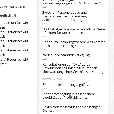
Zinssatzregelungen von 5,5 % im BewG ...
n ETL Bittrich &
NWB
Zwischen Personalabbau und
sellschaft
Fachkräftesicherung: Ausweg
Arbeitnehmerüberlassung ...
er / Steuerfachwirt
NWB
zeit
Die EU-Entgelttransparenzrichtlinie: Neue
er / Steuerfachwirt
Pflichten für Unternehmen ...
zeit
NWB
er / Steuerfachwirt
Peppol im Rechnungswesen: Was kommt
zeit
nach der E-Rechnung? ...
er / Steuerfachwirt
NWB
zeit
Neues Tool: Standortverlegung ...
er / Steuerfachwirt
NWB
lzeit
Konsultationen der AMLA zu dem
Entwurf von Leitlinien zur laufenden
Überwachung einer Geschäftsbeziehung
...
DATEV Steuern Recht
Fördermittelberatung „light“ ...
NWB
Standortverlegung in Krisenzeiten:
Liquidität vor Profitabilität [ ...
NWB
Fokus: Vertragsschluss per Messenger-
Dienst ...