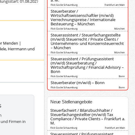
a. M.
start: 01.08.2027)
Ausbildung zur/zum Steuerfachangestellten (Diederich K
Flick Gocke Schaumburg
Frankfurt am Main
Steuerberater /
Wirtschaftswissenschaftler (m/w/d)
Verrechnungspreise / Internationale
Besteuerung – München
Flick Gocke Schaumburg
München
Steuerassistent / Steuerfachangestellte
(m/w/d) Steuerrecht / Private Clients /
ver Menden
|
Unternehmens- und Konzernsteuerrecht
– München
ndele, Herrmann und
Flick Gocke Schaumburg
München
Steuerassistent / Prüfungsassistent
(m/w/d) Steuerberatung /
Wirtschaftsprüfung / Financial Advisory –
Bonn
Flick Gocke Schaumburg
Bonn
Steuerberater (m/w/d) – Bonn
Flick Gocke Schaumburg
Bonn
Neue Stellenangebote
s
Steuerfachwirt / Bilanzbuchhalter /
Steuerfachangestellter (m/w/d) Tax
h
Compliance / Private Clients – Frankfurt a.
 und Firmen in
M.
Flick Gocke Schaumburg
Frankfurt am Main
Steuerassistent / Prüfungsassistent