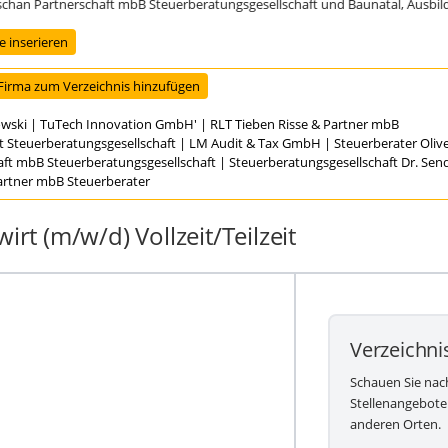
n Partnerschaft mbB Steuerberatungsgesellschaft und Baunatal, Ausbildungs
 inserieren
Firma zum Verzeichnis hinzufügen
owski
|
TuTech Innovation GmbH'
|
RLT Tieben Risse & Partner mbB
t Steuerberatungsgesellschaft
|
LM Audit & Tax GmbH
|
Steuerberater Oli
aft mbB Steuerberatungsgesellschaft
|
Steuerberatungsgesellschaft Dr. Se
Partner mbB Steuerberater
irt (m/w/d) Vollzeit/Teilzeit
Verzeichni
Schauen Sie nac
Stellenangebote
anderen Orten.