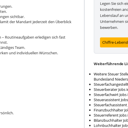
Legen Sie sich e
ärungen.
kostenfreien an
ten.
Lebenslauf an un
ungen sichtbar.
Unternehmen sic
 damit der Mandant jederzeit den Überblick
bewerben.
– Routineaufgaben erledigen sich fast
nnst.
Chiffre-Lebens
tändiges Team.
tärken und individuellen Wünschen.
Weiterführende Li
Weitere Steuer Stel
Bundesland Nieder
Steuerfachangestell
Steuerberater Jobs 
Steuerfachwirt Jobs
Steuerassistent Job
Steuerfachassistent
Finanzbuchhalter Jo
sönlich.
Steuerreferent Jobs
Bilanzbuchhalter Jo
Lohnbuchhalter Job