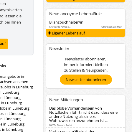
inen
onymisierten
Neue anonyme Lebensläufe
d lassen die
h bei Ihnen
Bilanzbuchhalter/in
Chiffre: 08789a8e…
Offenbach am Main
Eigener Lebenslauf
lauf
Newsletter
Newsletter abonnieren,
immer informiert bleiben
nks
zu Stellen & Neuigkeiten.
lenangebote im
Newsletter abonnieren
sachsen ansehen
te Jobs in Lüneburg
in Lüneburg
 in Lüneburg
Neue Mitteilungen
s in Lüneburg
 Jobs in Lüneburg
Das bloße Vorhandensein von
Nutzflächen führt nicht dazu, dass eine
bs in Lüneburg
andere Nutzung als eine zu
 in Lüneburg
Wohnzwecken anzunehmen ist ...
bs in Lüneburg
DATEV Steuern Recht
s in Lüneburg
Verfassungsmäßigkeit der