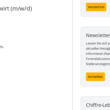
wirt (m/w/d)
Verzeichnis
Newslette
Lassen Sie sich 
st,
aktuellen Neuig
informieren (Nac
Forendiskussion
Stellenanzeigen)
Anmelden
Chiffre-Le