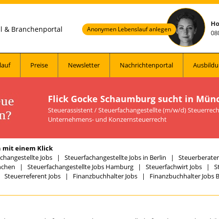
Ho
al & Branchenportal
Anonymen Lebenslauf anlegen
08
lauf
Preise
Newsletter
Nachrichtenportal
Ausbildu
Flick Gocke Schaumburg sucht in Mün
Steuerassistent / Steuerfachangestellte (m/w/d) Steuerrecht 
Unternehmens- und Konzernsteuerrecht
 mit einem Klick
changestellte Jobs
|
Steuerfachangestellte Jobs in Berlin
|
Steuerberater 
nchen
|
Steuerfachangestellte Jobs Hamburg
|
Steuerfachwirt Jobs
|
S
|
Steuerreferent Jobs
|
Finanzbuchhalter Jobs
|
Finanzbuchhalter Jobs B