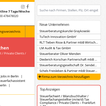
tline 7 Tage/Woche
00 478478020
Neue Unternehmen
Steuerberatungskanzlei Graykowski
ngsverzeichnis
TuTech Innovation GmbH'
RLT Tieben Risse & Partner mbB Wirtschaftsprüfungsgesellschaft Steuerberatungsgesellschaft
chen
LM Audit & Tax GmbH
/ Private Clients /
Steuerberater Oliver Menden
Diederich Korschan Partnerschaft mbB Steuerberatungsgesellschaft
Steuerberatungsgesellschaft Dr. Sendele, Herrmann und Partner
Schels Freisleben & Partner mbB Steuerberater
Jobs in Berlin
|
Firma zum Verzeichnis hinzufügen
teuerfachassistent
erlin
|
Top Anzeigen
Steuerfachwirt / Bilanzbuchhalter /
Steuerfachangestellter (m/w/d) Tax
Compliance / Private Clients – Frankfurt