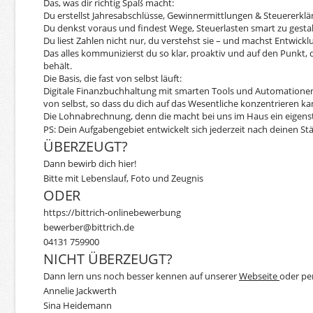
Das, was dir richtig Spaß macht:
Du erstellst Jahresabschlüsse, Gewinnermittlungen & Steuererkl
Du denkst voraus und findest Wege, Steuerlasten smart zu gestal
Du liest Zahlen nicht nur, du verstehst sie – und machst Entwickl
Das alles kommunizierst du so klar, proaktiv und auf den Punkt,
behält.
Die Basis, die fast von selbst läuft:
Digitale Finanzbuchhaltung mit smarten Tools und Automationen 
von selbst, so dass du dich auf das Wesentliche konzentrieren ka
Die Lohnabrechnung, denn die macht bei uns im Haus ein eigens
PS: Dein Aufgabengebiet entwickelt sich jederzeit nach deinen S
ÜBERZEUGT?
Dann bewirb dich hier!
Bitte mit Lebenslauf, Foto und Zeugnis
ODER
https://bittrich-onlinebewerbung
bewerber@bittrich.de
04131 759900
NICHT ÜBERZEUGT?
Dann lern uns noch besser kennen auf unserer
Webseite
oder per
Annelie Jackwerth
Sina Heidemann