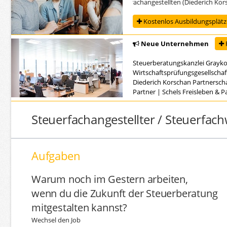
Ausbildung zur/zum Steuerfachangestellten (Diederich Korscha
Kostenlos Ausbildungsplätze
Neue Unternehmen
Steuerberatungskanzlei Grayk
Wirtschaftsprüfungsgesellschaf
Diederich Korschan Partnersch
Partner
|
Schels Freisleben & 
Steuerfachangestellter / Steuerfachw
Aufgaben
Warum noch im Gestern arbeiten,
wenn du die Zukunft der Steuerberatung
mitgestalten kannst?
Wechsel den Job