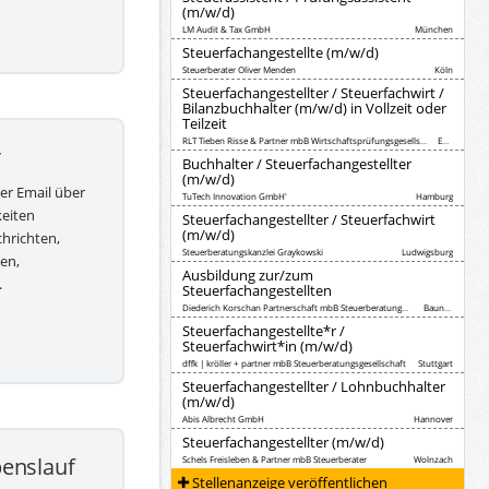
(m/w/d)
LM Audit & Tax GmbH
München
Steuerfachangestellte (m/w/d)
Steuerberater Oliver Menden
Köln
Steuerfachangestellter / Steuerfachwirt /
Bilanzbuchhalter (m/w/d) in Vollzeit oder
Teilzeit
RLT Tieben Risse & Partner mbB Wirtschaftsprüfungsgesellschaft Steuerberatungsgesellschaft
Essen
r
Buchhalter / Steuerfachangestellter
(m/w/d)
per Email über
TuTech Innovation GmbH'
Hamburg
keiten
Steuerfachangestellter / Steuerfachwirt
(m/w/d)
hrichten,
Steuerberatungskanzlei Graykowski
Ludwigsburg
en,
Ausbildung zur/zum
.
Steuerfachangestellten
Diederich Korschan Partnerschaft mbB Steuerberatungsgesellschaft
Baunatal
Steuerfachangestellte*r /
Steuerfachwirt*in (m/w/d)
dffk | kröller + partner mbB Steuerberatungsgesellschaft
Stuttgart
Steuerfachangestellter / Lohnbuchhalter
(m/w/d)
Abis Albrecht GmbH
Hannover
Steuerfachangestellter (m/w/d)
benslauf
Schels Freisleben & Partner mbB Steuerberater
Wolnzach
Stellenanzeige veröffentlichen