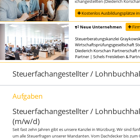
Ausbildung zur/zum Steuerfachangestellten (Diederich Korschan Par
Kostenlos Ausbildungsplätze in
Neue Unternehmen
Firm
Steuerberatungskanzlei Graykowsk
Wirtschaftsprüfungsgesellschaft S
Diederich Korschan Partnerschaft 
Partner
|
Schels Freisleben & Part
Steuerfachangestellter / Lohnbuchhal
Aufgaben
Steuerfachangestellter / Lohnbuchhal
(m/w/d)
Seit fast zehn Jahren gibt es unsere Kanzlei in Würzburg. Wir sind 
um alle Steuerfragen unserer Mandanten. Vom Dachdecker bis zum 