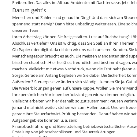
Freiberufler. Das alles im Altbau-Ambiente mit Dachterrasse. Jetzt feh
Darum geht's
Menschen und Zahlen sind genau Ihr Ding? Und dass sich am Steuerre
spannend statt nervig? Dann bitte unbedingt weiterlesen. Eine solc
unserem Team.
Ihren Arbeitstag können Sie frei gestalten. Lust auf Buchhaltung? L
Abschluss vertiefen? Uns ist wichtig, dass Sie Spaß an Ihren Themen ha
Ob Papier oder digital, da richten wir uns nach unseren Kunden. Si
Menschengespür braucht es auch. Die meisten Mandanten sind super
bisschen chaotisch. Hier heißt es: freundlich und bestimmt sagen, wa
machen. Vielleicht mit etwas Nachdruck, wenn die Frist naht (kann a
Sorge: Gerade am Anfang begleiten wir Sie dabei. Die Sicherheit komm
Außerdem? Steuergesetze ändern sich ständig – kennen Sie ja. Gut a
Die Weiterbildungen gehen auf unsere Kappe. Wollen Sie mehr Man
Ihre persönlichen Vorlieben berücksichtigen wir, wo immer möglich.
Vielleicht arbeiten wir hier deshalb so gut zusammen: Pausen verbr
jemand mal nicht weiter, stehen wir zum Helfen parat. Und wir freuen
gerade ihre Steuerfachwirt-Prüfung bestanden. Darauf haben wir nat
Aufgabengebiete könnten u. a. sein:
Finanzbuchführung und Bereitstellung betriebswirtschaftlicher Aus
Erstellung von Jahresabschlüssen und Steuererklärungen