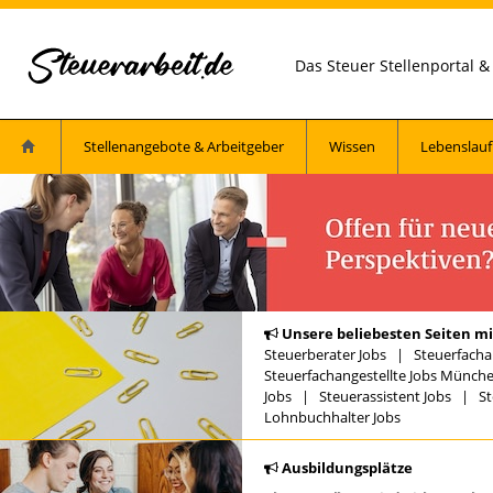
Das Steuer Stellenportal 
Stellenangebote & Arbeitgeber
Wissen
Lebenslauf
Unsere beliebesten Seiten mi
Steuerberater Jobs
|
Steuerfacha
Steuerfachangestellte Jobs Münch
Jobs
|
Steuerassistent Jobs
|
St
Lohnbuchhalter Jobs
Ausbildungsplätze