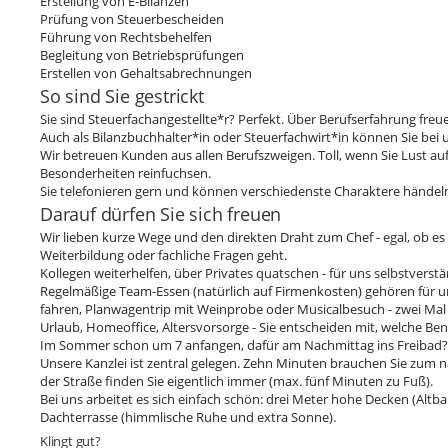
Erstellung von E-Bilanzen
Prüfung von Steuerbescheiden
Führung von Rechtsbehelfen
Begleitung von Betriebsprüfungen
Erstellen von Gehaltsabrechnungen
So sind Sie gestrickt
Sie sind Steuerfachangestellte*r? Perfekt. Über Berufserfahrung freue
Auch als Bilanzbuchhalter*in oder Steuerfachwirt*in können Sie bei u
Wir betreuen Kunden aus allen Berufszweigen. Toll, wenn Sie Lust au
Besonderheiten reinfuchsen.
Sie telefonieren gern und können verschiedenste Charaktere hände
Darauf dürfen Sie sich freuen
Wir lieben kurze Wege und den direkten Draht zum Chef - egal, ob e
Weiterbildung oder fachliche Fragen geht.
Kollegen weiterhelfen, über Privates quatschen - für uns selbstverstä
Regelmäßige Team-Essen (natürlich auf Firmenkosten) gehören für u
fahren, Planwagentrip mit Weinprobe oder Musicalbesuch - zwei Mal 
Urlaub, Homeoffice, Altersvorsorge - Sie entscheiden mit, welche Benef
Im Sommer schon um 7 anfangen, dafür am Nachmittag ins Freibad? 
Unsere Kanzlei ist zentral gelegen. Zehn Minuten brauchen Sie zum 
der Straße finden Sie eigentlich immer (max. fünf Minuten zu Fuß).
Bei uns arbeitet es sich einfach schön: drei Meter hohe Decken (Altb
Dachterrasse (himmlische Ruhe und extra Sonne).
Klingt gut?