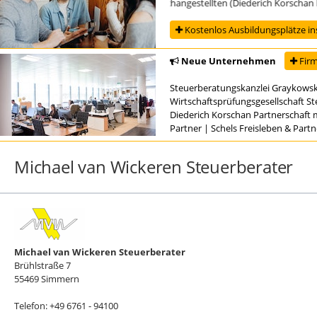
Ausbildung zur/zum Steuerfachangestellten (Diederich Korschan Part
Kostenlos Ausbildungsplätze in
Neue Unternehmen
Firm
Steuerberatungskanzlei Graykowsk
Wirtschaftsprüfungsgesellschaft S
Diederich Korschan Partnerschaft 
Partner
|
Schels Freisleben & Part
Michael van Wickeren Steuerberater
Michael van Wickeren Steuerberater
Brühlstraße 7
55469 Simmern
Telefon: +49 6761 - 94100