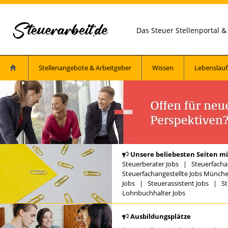
Das Steuer Stellenportal 
Stellenangebote & Arbeitgeber
Wissen
Lebenslauf
Unsere beliebesten Seiten mi
Steuerberater Jobs
|
Steuerfacha
Steuerfachangestellte Jobs Münch
Jobs
|
Steuerassistent Jobs
|
St
Lohnbuchhalter Jobs
Ausbildungsplätze