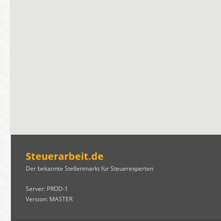
Steuerarbeit.de
Der bekannte Stellenmarkt für Steuerexperten
Server: PROD-1
Version: MASTER