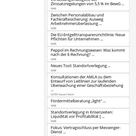
Zinssatzregelungen von 5,5 % im BewG ...
NWB
Zwischen Personalabbau und
Fachkräftesicherung: Ausweg
Arbeitnehmerüberlassung ...
NWB
Die EU-Entgelttransparenzrichtlinie: Neue
Pflichten für Unternehmen ...
NWB
Peppol im Rechnungswesen: Was kommt
nach der E-Rechnung? ...
NWB
Neues Tool: Standortverlegung ...
NWB
Konsultationen der AMLA zu dem
Entwurf von Leitlinien zur laufenden
Überwachung einer Geschäftsbeziehung
...
DATEV Steuern Recht
Fördermittelberatung „light“ ...
NWB
Standortverlegung in Krisenzeiten:
Liquidität vor Profitabilität [ ...
NWB
Fokus: Vertragsschluss per Messenger-
Dienst ...