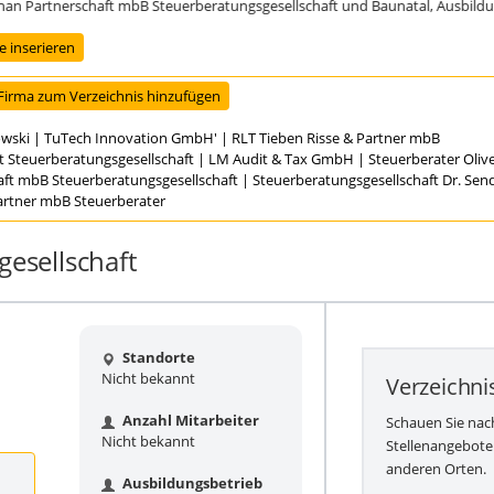
Partnerschaft mbB Steuerberatungsgesellschaft und Baunatal, Ausbildungsst
 inserieren
Firma zum Verzeichnis hinzufügen
owski
|
TuTech Innovation GmbH'
|
RLT Tieben Risse & Partner mbB
t Steuerberatungsgesellschaft
|
LM Audit & Tax GmbH
|
Steuerberater Oli
aft mbB Steuerberatungsgesellschaft
|
Steuerberatungsgesellschaft Dr. Se
Partner mbB Steuerberater
esellschaft
Standorte
Nicht bekannt
Verzeichni
Anzahl Mitarbeiter
Schauen Sie nac
Nicht bekannt
Stellenangebote
anderen Orten.
Ausbildungsbetrieb