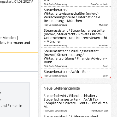
a. M.
art: 01.08.2027)
Ausbildung zur/zum Steuerfachangestellten (Diederich Kors
Flick Gocke Schaumburg
Frankfurt am Main
Steuerberater /
Wirtschaftswissenschaftler (m/w/d)
Verrechnungspreise / Internationale
Besteuerung – München
Flick Gocke Schaumburg
München
Steuerassistent / Steuerfachangestellte
(m/w/d) Steuerrecht / Private Clients /
ver Menden
|
Unternehmens- und Konzernsteuerrecht
– München
ndele, Herrmann und
Flick Gocke Schaumburg
München
Steuerassistent / Prüfungsassistent
(m/w/d) Steuerberatung /
Wirtschaftsprüfung / Financial Advisory –
Bonn
Flick Gocke Schaumburg
Bonn
Steuerberater (m/w/d) – Bonn
Flick Gocke Schaumburg
Bonn
Neue Stellenangebote
s
Steuerfachwirt / Bilanzbuchhalter /
Steuerfachangestellter (m/w/d) Tax
h
Compliance / Private Clients – Frankfurt a.
 und Firmen in
M.
Flick Gocke Schaumburg
Frankfurt am Main
Steuerassistent / Prüfungsassistent