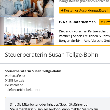
Ausbildung zur/zum Steuerfachangestellten (Diederich Korschan Part
Kostenlos Ausbildungsplätze in
Neue Unternehmen
Firm
Diederich Korschan Partnerschaft 
Partner
|
Schels Freisleben & Part
Bongen GmbH
|
Abis Albrecht Gm
Steuerberaterin Susan Tellge-Bohn
Steuerberaterin Susan Tellge-Bohn
Parkstraße 33
04288 Leipzig
Deutschland
Telefon: [nicht bekannt]
Sind Sie Mitarbeiter oder Inhaber/Geschäftsführer von
Steuerberaterin Susan Tellge-Bohn, dann melden Sie sich zur