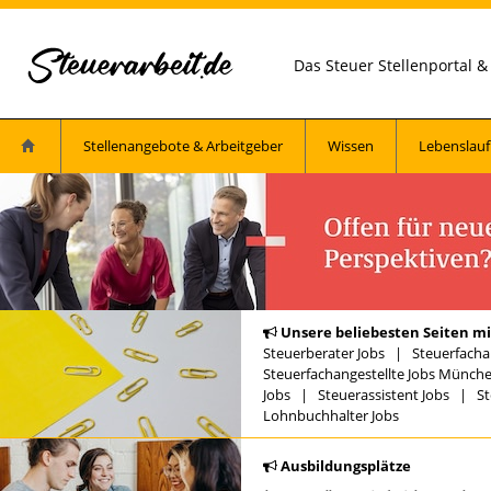
Das Steuer Stellenportal 
Stellenangebote & Arbeitgeber
Wissen
Lebenslauf
Unsere beliebesten Seiten mi
Steuerberater Jobs
|
Steuerfacha
Steuerfachangestellte Jobs Münch
Jobs
|
Steuerassistent Jobs
|
St
Lohnbuchhalter Jobs
Ausbildungsplätze