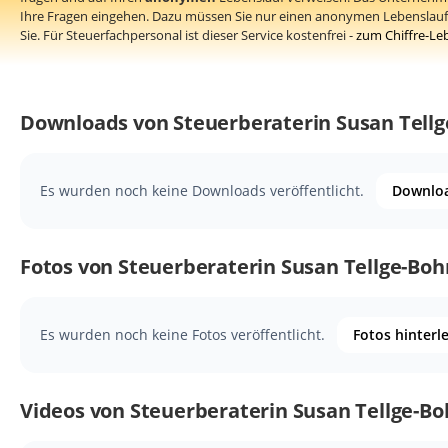
Ihre Fragen eingehen. Dazu müssen Sie nur einen anonymen Lebenslauf 
Sie. Für Steuerfachpersonal ist dieser Service kostenfrei -
zum Chiffre-Le
Downloads von Steuerberaterin Susan Tell
Es wurden noch keine Downloads veröffentlicht.
Downloa
Fotos von Steuerberaterin Susan Tellge-Boh
Es wurden noch keine Fotos veröffentlicht.
Fotos hinterl
Videos von Steuerberaterin Susan Tellge-B