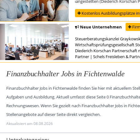
Ausbildung zur/zum Steuerfachangestellten (Diederich Korschan Partn
Kostenlos Ausbildungsplätze in
Neue Unternehmen
Firm
Steuerberatungskanzlei Graykowsk
Wirtschaftsprüfungsgesellschaft S
Diederich Korschan Partnerschaft 
Partner
|
Schels Freisleben & Part
Finanzbuchhalter Jobs in Fichtenwalde
Finanzbuchhalter Jobs in Fichtenwalde finden Sie hier mit aktuellem S
Aufgaben und Ausbildung. Aktuell umfasst diese Seite 0 Finanzbuchhalt
Rechnungswesen. Wenn Sie gezielt nach Finanzbuchhalter Jobs in Fichten
Stellenangebote auf dieser Seite direkt vergleichen.
Aktualisiert am 08.08.2026