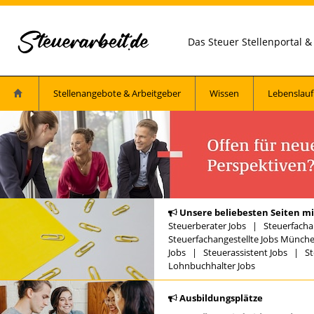
Das Steuer Stellenportal 
Stellenangebote & Arbeitgeber
Wissen
Lebenslauf
Unsere beliebesten Seiten mi
Steuerberater Jobs
|
Steuerfacha
Steuerfachangestellte Jobs Münch
Jobs
|
Steuerassistent Jobs
|
St
Lohnbuchhalter Jobs
Ausbildungsplätze