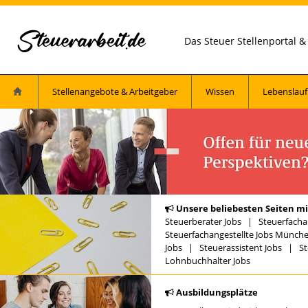
Das Steuer Stellenportal 
Stellenangebote & Arbeitgeber
Wissen
Lebenslauf
Unsere beliebesten Seiten mi
Steuerberater Jobs
|
Steuerfacha
Steuerfachangestellte Jobs Münch
Jobs
|
Steuerassistent Jobs
|
St
Lohnbuchhalter Jobs
Ausbildungsplätze