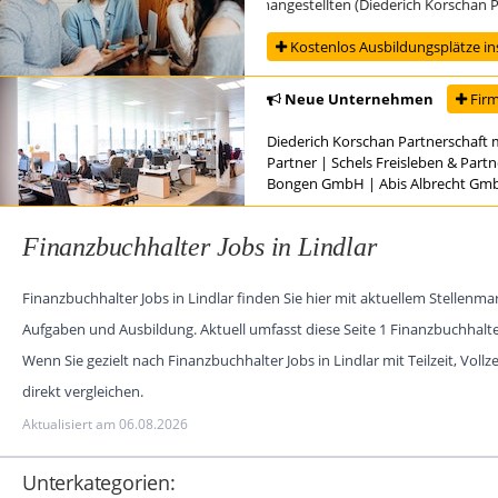
Ausbildung zur/zum Steuerfachangestellten (Diederich Korschan Partn
Kostenlos Ausbildungsplätze in
Neue Unternehmen
Firm
Diederich Korschan Partnerschaft 
Partner
|
Schels Freisleben & Part
Bongen GmbH
|
Abis Albrecht Gm
Finanzbuchhalter Jobs in Lindlar
Finanzbuchhalter Jobs in Lindlar finden Sie hier mit aktuellem Stellen
Aufgaben und Ausbildung. Aktuell umfasst diese Seite 1 Finanzbuchhalt
Wenn Sie gezielt nach Finanzbuchhalter Jobs in Lindlar mit Teilzeit, Voll
direkt vergleichen.
Aktualisiert am 06.08.2026
Unterkategorien: