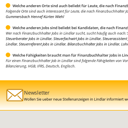
Welche anderen Orte sind auch beliebt für Leute, die nach Finanz
Folgende Orte sind auch interessant für Leute, die nach Finanzbuchhalter J
Gummersbach
Hennef
Kürten
Wiehl
Welche anderen Jobs sind beliebt bei Kandidaten, die nach Finanz
Wer nach Finanzbuchhalter Jobs in Lindlar sucht, sucht häufig auch nach:
Steuerberater Jobs in Lindlar
,
Steuerfachwirt Jobs in Lindlar
,
Steuerassistent 
Lindlar
,
Steuerreferent Jobs in Lindlar
,
Bilanzbuchhalter Jobs in Lindlar
,
Lohn
Welche Fähigkeiten braucht man für Finanzbuchhalter Jobs in Lin
Für einen Finanzbuchhalter Job in Lindlar sind folgende Fähigkeiten von Vo
Bilanzierung, HGB, IFRS, Deutsch, Englisch.
Newsletter
Wollen Sie ueber neue Stellenanzeigen in Lindlar informiert 