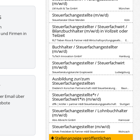
(m/w/d)
LM Audit & Tax GmbH
München
Steuerfachangestellte (m/w/d)
s
Steuerberater Oliver Menden
Köln
Steuerfachangestellter / Steuerfachwirt /
h
Bilanzbuchhalter (m/w/d) in Vollzeit oder
 und Firmen in
Teilzeit
RLT Tieben Risse & Partner mbB Wirtschaftsprüfungsgesellschaft Steuerberatungsgesellschaft
Essen
Buchhalter / Steuerfachangestellter
(m/w/d)
TuTech Innovation GmbH'
Hamburg
Steuerfachangestellter / Steuerfachwirt
(m/w/d)
Steuerberatungskanzlei Graykowski
Ludwigsburg
Ausbildung zur/zum
Steuerfachangestellten
r
Diederich Korschan Partnerschaft mbB Steuerberatungsgesellschaft
Baunatal
Steuerfachangestellte*r /
per Email über
Steuerfachwirt*in (m/w/d)
ebote
dffk | kröller + partner mbB Steuerberatungsgesellschaft
Stuttgart
Steuerfachangestellter / Lohnbuchhalter
(m/w/d)
Abis Albrecht GmbH
Hannover
Steuerfachangestellter (m/w/d)
Schels Freisleben & Partner mbB Steuerberater
Wolnzach
Stellenanzeige veröffentlichen