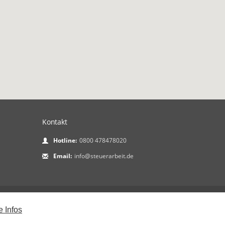
Kontakt
Hotline:
0800 478478020
Email:
info@steuerarbeit.de
Stellen durchsuchen
Impressum &
 Benennung, weibliche, männliche als
e Infos