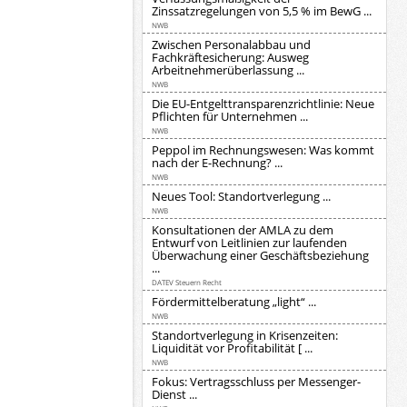
Zinssatzregelungen von 5,5 % im BewG ...
NWB
Zwischen Personalabbau und
Fachkräftesicherung: Ausweg
Arbeitnehmerüberlassung ...
NWB
Die EU-Entgelttransparenzrichtlinie: Neue
Pflichten für Unternehmen ...
NWB
Peppol im Rechnungswesen: Was kommt
nach der E-Rechnung? ...
NWB
Neues Tool: Standortverlegung ...
NWB
Konsultationen der AMLA zu dem
Entwurf von Leitlinien zur laufenden
Überwachung einer Geschäftsbeziehung
...
DATEV Steuern Recht
Fördermittelberatung „light“ ...
NWB
Standortverlegung in Krisenzeiten:
Liquidität vor Profitabilität [ ...
NWB
Fokus: Vertragsschluss per Messenger-
Dienst ...