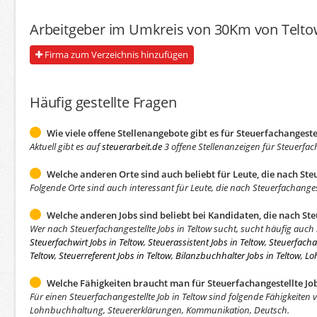
Arbeitgeber im Umkreis von 30Km von Telt
Firma zum Verzeichnis hinzufügen
Häufig gestellte Fragen
Wie viele offene Stellenangebote gibt es für Steuerfachangeste
Aktuell gibt es auf
steuerarbeit.de
3 offene Stellenanzeigen für Steuerfach
Welche anderen Orte sind auch beliebt für Leute, die nach Ste
Folgende Orte sind auch interessant für Leute, die nach Steuerfachanges
Welche anderen Jobs sind beliebt bei Kandidaten, die nach Ste
Wer nach Steuerfachangestellte Jobs in Teltow sucht, sucht häufig auch
Steuerfachwirt Jobs in Teltow
,
Steuerassistent Jobs in Teltow
,
Steuerfachas
Teltow
,
Steuerreferent Jobs in Teltow
,
Bilanzbuchhalter Jobs in Teltow
,
Lo
Welche Fähigkeiten braucht man für Steuerfachangestellte Job
Für einen Steuerfachangestellte Job in Teltow sind folgende Fähigkeiten
Lohnbuchhaltung, Steuererklärungen, Kommunikation, Deutsch.