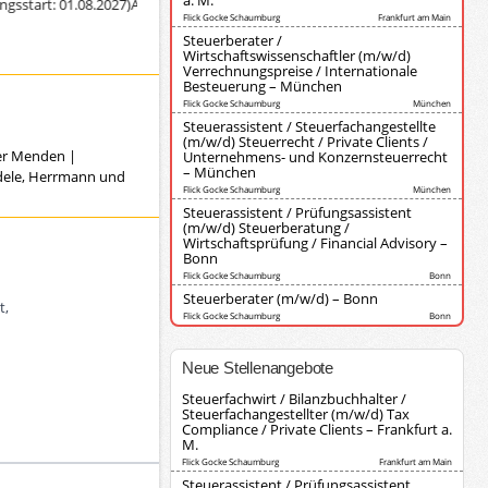
a. M.
art: 01.08.2027)
Ausbildung zur/zum Steuerfachangestellten (Diederich Kors
Flick Gocke Schaumburg
Frankfurt am Main
Steuerberater /
Wirtschaftswissenschaftler (m/w/d)
Verrechnungspreise / Internationale
Besteuerung – München
Flick Gocke Schaumburg
München
Steuerassistent / Steuerfachangestellte
(m/w/d) Steuerrecht / Private Clients /
ver Menden
|
Unternehmens- und Konzernsteuerrecht
– München
ndele, Herrmann und
Flick Gocke Schaumburg
München
Steuerassistent / Prüfungsassistent
(m/w/d) Steuerberatung /
Wirtschaftsprüfung / Financial Advisory –
Bonn
Flick Gocke Schaumburg
Bonn
Steuerberater (m/w/d) – Bonn
t,
Flick Gocke Schaumburg
Bonn
Neue Stellenangebote
Steuerfachwirt / Bilanzbuchhalter /
Steuerfachangestellter (m/w/d) Tax
Compliance / Private Clients – Frankfurt a.
M.
Flick Gocke Schaumburg
Frankfurt am Main
Steuerassistent / Prüfungsassistent