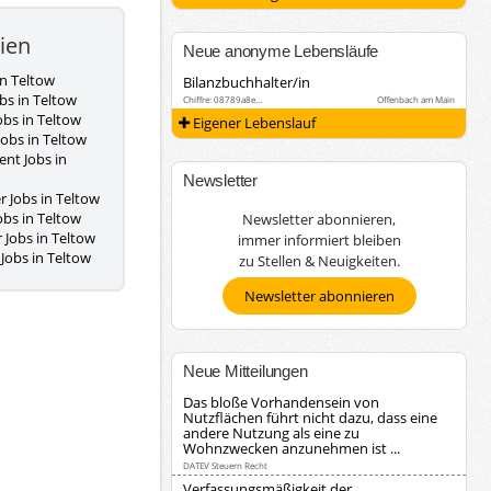
ien
Neue anonyme Lebensläufe
in Teltow
Bilanzbuchhalter/in
bs in Teltow
Chiffre: 08789a8e…
Offenbach am Main
obs in Teltow
Eigener Lebenslauf
Jobs in Teltow
ent Jobs in
Newsletter
 Jobs in Teltow
obs in Teltow
Newsletter abonnieren,
 Jobs in Teltow
immer informiert bleiben
Jobs in Teltow
zu Stellen & Neuigkeiten.
Newsletter abonnieren
Neue Mitteilungen
Das bloße Vorhandensein von
Nutzflächen führt nicht dazu, dass eine
andere Nutzung als eine zu
Wohnzwecken anzunehmen ist ...
DATEV Steuern Recht
Verfassungsmäßigkeit der