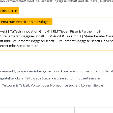
Partnerschaft mbB Steuerberatungsgesellschaft und Baunatal, Ausbildungsst
 inserieren
Firma zum Verzeichnis hinzufügen
owski
|
TuTech Innovation GmbH'
|
RLT Tieben Risse & Partner mbB
t Steuerberatungsgesellschaft
|
LM Audit & Tax GmbH
|
Steuerberater Oli
aft mbB Steuerberatungsgesellschaft
|
Steuerberatungsgesellschaft Dr. Se
Partner mbB Steuerberater
 Stellenmarkt, passenden Arbeitgebern und konkreten Informationen zu Gehal
ngestellte Jobs in Teltow aus Steuerkanzleien und Inhouse-Teams im
 Teltow mit Teilzeit, Vollzeit oder Homeoffice suchen, können Sie die