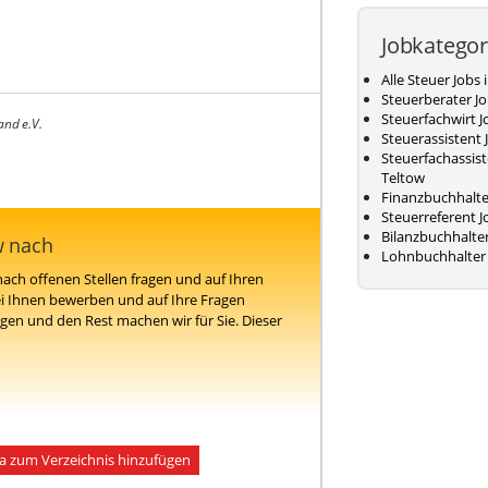
Jobkategor
Alle Steuer Jobs 
Steuerberater Jo
Steuerfachwirt J
and e.V.
Steuerassistent 
Steuerfachassist
Teltow
Finanzbuchhalter
Steuerreferent J
Bilanzbuchhalter
w nach
Lohnbuchhalter 
ach offenen Stellen fragen und auf Ihren
i Ihnen bewerben und auf Ihre Fragen
en und den Rest machen wir für Sie. Dieser
a zum Verzeichnis hinzufügen