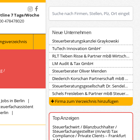
tline 7 Tage/Woche
00 478478020
Neue Unternehmen
Steuerberatungskanzlei Graykowski
ngsverzeichnis
TuTech Innovation GmbH'
RLT Tieben Risse & Partner mbB Wirtschaftsprüfungsgesellschaft Steuerberatungsgesellschaft
LM Audit & Tax GmbH
g /
Steuerberater Oliver Menden
Diederich Korschan Partnerschaft mbB Steuerberatungsgesellschaft
Steuerberatungsgesellschaft Dr. Sendele, Herrmann und Partner
Schels Freisleben & Partner mbB Steuerberater
Jobs in Berlin
|
Firma zum Verzeichnis hinzufügen
teuerfachassistent
erlin
|
Top Anzeigen
Steuerfachwirt / Bilanzbuchhalter /
Steuerfachangestellter (m/w/d) Tax
Compliance / Private Clients – Frankfurt