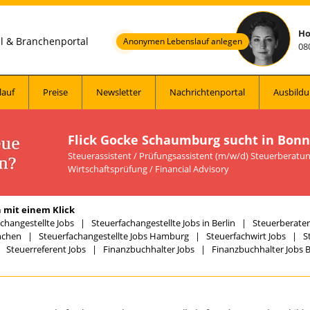
Ho
al & Branchenportal
Anonymen Lebenslauf anlegen
08
lauf
Preise
Newsletter
Nachrichtenportal
Ausbildu
Flick Gocke Schaumburg sucht in Bonn
Steuerassistent / Prüfungsassistent (m/w/d) Steuerberatun
Wirtschaftsprüfung / Financial Advisory
 mit einem Klick
changestellte Jobs
|
Steuerfachangestellte Jobs in Berlin
|
Steuerberater 
nchen
|
Steuerfachangestellte Jobs Hamburg
|
Steuerfachwirt Jobs
|
S
|
Steuerreferent Jobs
|
Finanzbuchhalter Jobs
|
Finanzbuchhalter Jobs B