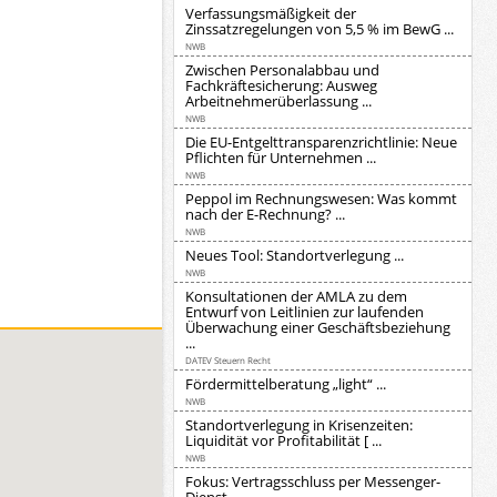
Verfassungsmäßigkeit der
Zinssatzregelungen von 5,5 % im BewG ...
NWB
Zwischen Personalabbau und
Fachkräftesicherung: Ausweg
Arbeitnehmerüberlassung ...
NWB
Die EU-Entgelttransparenzrichtlinie: Neue
Pflichten für Unternehmen ...
NWB
Peppol im Rechnungswesen: Was kommt
nach der E-Rechnung? ...
NWB
Neues Tool: Standortverlegung ...
NWB
Konsultationen der AMLA zu dem
Entwurf von Leitlinien zur laufenden
Überwachung einer Geschäftsbeziehung
...
DATEV Steuern Recht
Fördermittelberatung „light“ ...
NWB
Standortverlegung in Krisenzeiten:
Liquidität vor Profitabilität [ ...
NWB
Fokus: Vertragsschluss per Messenger-