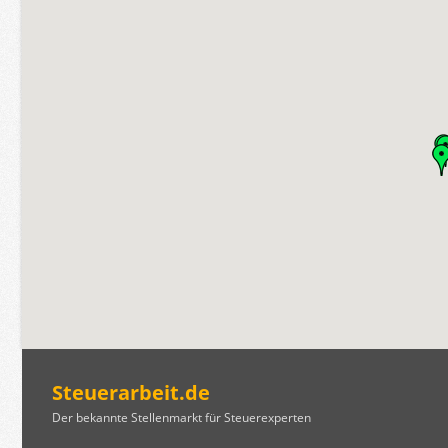
Steuerarbeit.de
Der bekannte Stellenmarkt für Steuerexperten