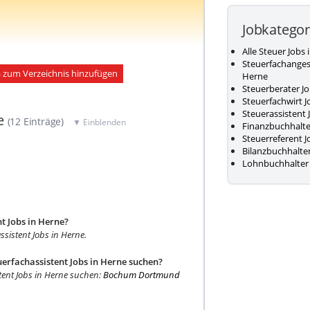
Jobkategor
Alle Steuer Jobs
Steuerfachangest
 zum Verzeichnis hinzufügen
Herne
Steuerberater Jo
Steuerfachwirt J
Steuerassistent 
ne
(12 Einträge)
▼ Einblenden
Finanzbuchhalte
Steuerreferent J
Bilanzbuchhalter
Lohnbuchhalter 
nt Jobs in Herne?
ssistent Jobs in Herne.
uerfachassistent Jobs in Herne suchen?
stent Jobs in Herne suchen:
Bochum
Dortmund