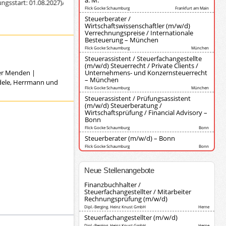
a. M.
tart: 01.08.2027)
Ausbildung zur/zum Steuerfachangestellten (Diederich Kor
Flick Gocke Schaumburg
Frankfurt am Main
Steuerberater /
Wirtschaftswissenschaftler (m/w/d)
Verrechnungspreise / Internationale
Besteuerung – München
Flick Gocke Schaumburg
München
Steuerassistent / Steuerfachangestellte
(m/w/d) Steuerrecht / Private Clients /
ver Menden
|
Unternehmens- und Konzernsteuerrecht
– München
ndele, Herrmann und
Flick Gocke Schaumburg
München
Steuerassistent / Prüfungsassistent
(m/w/d) Steuerberatung /
Wirtschaftsprüfung / Financial Advisory –
Bonn
Flick Gocke Schaumburg
Bonn
Steuerberater (m/w/d) – Bonn
Flick Gocke Schaumburg
Bonn
Neue Stellenangebote
Finanzbuchhalter /
Steuerfachangestellter / Mitarbeiter
Rechnungsprüfung (m/w/d)
Dipl.-Berging. Heinz Knust GmbH
Herne
Steuerfachangestellter (m/w/d)
Dipl.-Berging. Heinz Knust GmbH
Herne