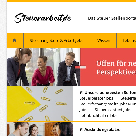
Das Steuer Stellenport
Stellenangebote & Arbeitgeber
Wissen
Lebens
Unsere beliebesten Seiten
Steuerberater Jobs
|
Steuerfa
Steuerfachangestellte Jobs Mü
Jobs
|
Steuerassistent Jobs
Lohnbuchhalter Jobs
Ausbildungsplätze