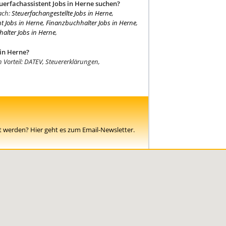
euerfachassistent Jobs in Herne suchen?
ach:
Steuerfachangestellte Jobs in Herne
,
nt Jobs in Herne
,
Finanzbuchhalter Jobs in Herne
,
alter Jobs in Herne
,
 in Herne?
n Vorteil: DATEV, Steuererklärungen,
t werden? Hier geht es zum Email-Newsletter.