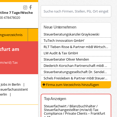
tline 7 Tage/Woche
00 478478020
Neue Unternehmen
Steuerberatungskanzlei Graykowski
ngsverzeichnis
TuTech Innovation GmbH'
RLT Tieben Risse & Partner mbB Wirtschaftsprüfungsgesellschaft Steuerberatungsgesellschaft
kfurt am
LM Audit & Tax GmbH
Steuerberater Oliver Menden
 (m/w/d) Tax
Diederich Korschan Partnerschaft mbB Steuerberatungsgesellschaft
Steuerberatungsgesellschaft Dr. Sendele, Herrmann und Partner
Schels Freisleben & Partner mbB Steuerberater
Jobs in Berlin
|
Firma zum Verzeichnis hinzufügen
teuerfachassistent
erlin
|
Top Anzeigen
Steuerfachwirt / Bilanzbuchhalter /
Steuerfachangestellter (m/w/d) Tax
Compliance / Private Clients – Frankfurt