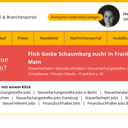
Ho
al & Branchenportal
Anonymen Lebenslauf anlegen
08
lauf
Preise
Newsletter
Nachrichtenportal
Ausbildu
Flick Gocke Schaumburg sucht in Fran
Main
Steuerfachwirt / Bilanzbuchhalter / Steuerfachangestellter
Compliance / Private Clients – Frankfurt a. M.
 mit einem Klick
changestellte Jobs
|
Steuerfachangestellte Jobs in Berlin
|
Steuerberater 
nchen
|
Steuerfachangestellte Jobs Hamburg
|
Steuerfachwirt Jobs
|
S
|
Steuerreferent Jobs
|
Finanzbuchhalter Jobs
|
Finanzbuchhalter Jobs B