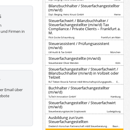
Bilanzbuchhalter / Steuerfachangestellter
(m/w/d)
s
Dipl.-Berging. Heinz Knust GmbH
Herne
Steuerfachwirt / Bilanzbuchhalter /
Steuerfachangestellter (m/w/d) Tax
h
Compliance / Private Clients – Frankfurt a.
 und Firmen in
M.
Flick Gocke Schaumburg
Frankfurt am Main
Steuerassistent / Prüfungsassistent
(m/w/d)
LM Audit & Tax GmbH
München
Steuerfachangestellte (m/w/d)
Steuerberater Oliver Menden
Köln
Steuerfachangestellter / Steuerfachwirt /
Bilanzbuchhalter (m/w/d) in Vollzeit oder
Teilzeit
r
RLT Tieben Risse & Partner mbB Wirtschaftsprüfungsgesellschaft Steuerberatungsgesellschaft
Essen
Buchhalter / Steuerfachangestellter
per Email über
(m/w/d)
ebote
TuTech Innovation GmbH'
Hamburg
Steuerfachangestellter / Steuerfachwirt
(m/w/d)
Steuerberatungskanzlei Graykowski
Ludwigsburg
Ausbildung zur/zum
Steuerfachangestellten
Diederich Korschan Partnerschaft mbB Steuerberatungsgesellschaft
Baunatal