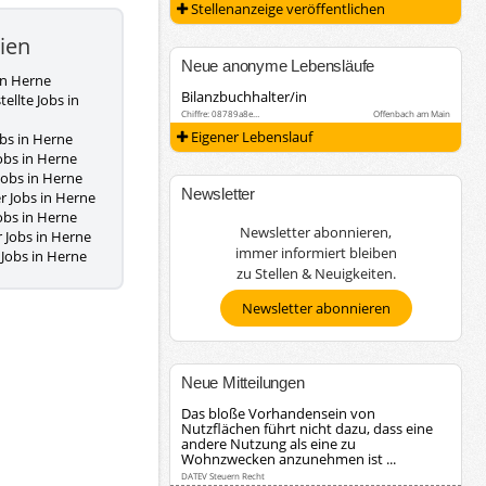
Stellenanzeige veröffentlichen
ien
Neue anonyme Lebensläufe
 in Herne
Bilanzbuchhalter/in
ellte Jobs in
Chiffre: 08789a8e…
Offenbach am Main
Eigener Lebenslauf
bs in Herne
obs in Herne
Jobs in Herne
Newsletter
r Jobs in Herne
obs in Herne
Newsletter abonnieren,
 Jobs in Herne
immer informiert bleiben
Jobs in Herne
zu Stellen & Neuigkeiten.
Newsletter abonnieren
Neue Mitteilungen
Das bloße Vorhandensein von
Nutzflächen führt nicht dazu, dass eine
andere Nutzung als eine zu
Wohnzwecken anzunehmen ist ...
DATEV Steuern Recht