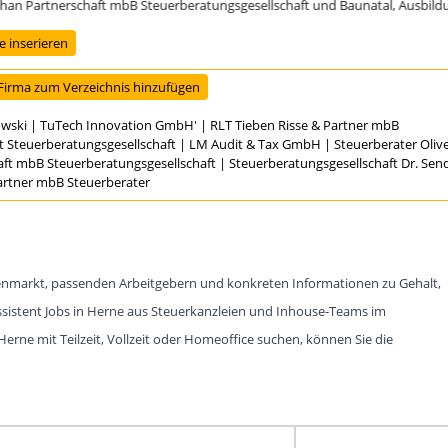
 Partnerschaft mbB Steuerberatungsgesellschaft und Baunatal, Ausbildungss
 inserieren
Firma zum Verzeichnis hinzufügen
owski
|
TuTech Innovation GmbH'
|
RLT Tieben Risse & Partner mbB
t Steuerberatungsgesellschaft
|
LM Audit & Tax GmbH
|
Steuerberater Oli
aft mbB Steuerberatungsgesellschaft
|
Steuerberatungsgesellschaft Dr. Se
Partner mbB Steuerberater
ellenmarkt, passenden Arbeitgebern und konkreten Informationen zu Gehalt,
ssistent Jobs in Herne aus Steuerkanzleien und Inhouse-Teams im
erne mit Teilzeit, Vollzeit oder Homeoffice suchen, können Sie die