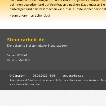
nach offenen Stellen fragen und auf Ihren
anonymen
Lebenslauf ve
bei Ihnen bewerben und auf Ihre Fragen eingehen. Dazu müssen Sie
hinterlegen und den Rest machen wir für Sie. Für Steuerfachpersonal i
> zum anonymen Lebenslauf
Steuerarbeit.de
Der bekannte Stellenmarkt für Steuerexperten
Server: PROD-1
Version: MASTER
© Copyright | 06.08.2026 18:01 |
steuerarbeit.de
Kategorien und Berufsbezeichnungen schließen, unabhängig von ihrer konkreten Bene
auch diverse Personen ein.