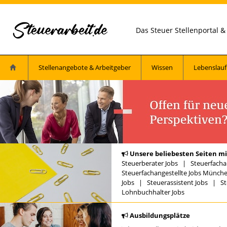
Das Steuer Stellenportal 
Stellenangebote & Arbeitgeber
Wissen
Lebenslauf
Unsere beliebesten Seiten mi
Steuerberater Jobs
|
Steuerfacha
Steuerfachangestellte Jobs Münch
Jobs
|
Steuerassistent Jobs
|
St
Lohnbuchhalter Jobs
Ausbildungsplätze