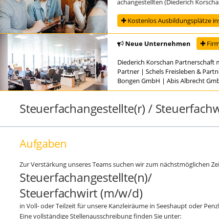
Ausbildung zur/zum Steuerfachangestellten (Diederich Korschan Pa
Kostenlos Ausbildungsplätze in
Neue Unternehmen
Firm
Diederich Korschan Partnerschaft 
Partner
|
Schels Freisleben & Part
Bongen GmbH
|
Abis Albrecht Gm
Steuerfachangestellte(r) / Steuerfach
Aufgaben
Zur Verstärkung unseres Teams suchen wir zum nächstmöglichen Zei
Steuerfachangestellte(n)/
Steuerfachwirt (m/w/d)
in Voll- oder Teilzeit für unsere Kanzleiräume in Seeshaupt oder Pen
Eine vollständige Stellenausschreibung finden Sie unter: