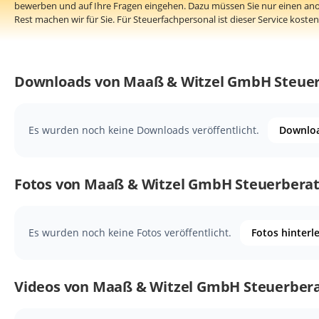
bewerben und auf Ihre Fragen eingehen. Dazu müssen Sie nur einen an
Rest machen wir für Sie. Für Steuerfachpersonal ist dieser Service kosten
Downloads von Maaß & Witzel GmbH Steuer
Es wurden noch keine Downloads veröffentlicht.
Downloa
Fotos von Maaß & Witzel GmbH Steuerberat
Es wurden noch keine Fotos veröffentlicht.
Fotos hinterl
Videos von Maaß & Witzel GmbH Steuerbera