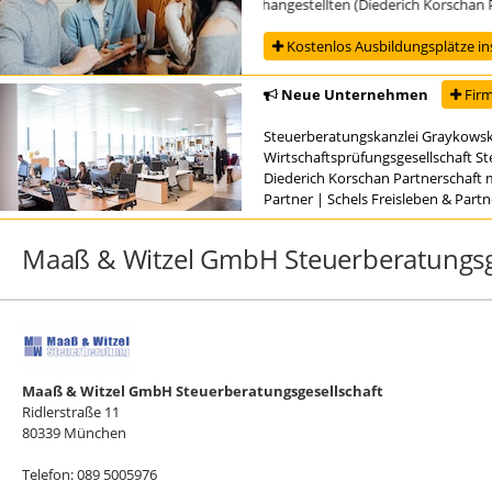
Ausbildung zur/zum Steuerfachangestellten (Diederich Korschan Partn
Kostenlos Ausbildungsplätze in
Neue Unternehmen
Firm
Steuerberatungskanzlei Graykowsk
Wirtschaftsprüfungsgesellschaft S
Diederich Korschan Partnerschaft 
Partner
|
Schels Freisleben & Part
Maaß & Witzel GmbH Steuerberatungsge
Maaß & Witzel GmbH Steuerberatungsgesellschaft
Ridlerstraße 11
80339 München
Telefon: 089 5005976