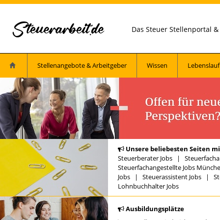
Das Steuer Stellenportal 
Stellenangebote & Arbeitgeber
Wissen
Lebenslauf
Unsere beliebesten Seiten mi
Steuerberater Jobs
|
Steuerfacha
Steuerfachangestellte Jobs Münch
Jobs
|
Steuerassistent Jobs
|
St
Lohnbuchhalter Jobs
Ausbildungsplätze