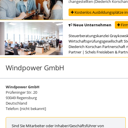
Ausbildung zur/zum Steuerfachangestellten (Diederich Korschan Part
Kostenlos Ausbildungsplätze in
Neue Unternehmen
Firm
Steuerberatungskanzlei Graykowsk
Wirtschaftsprüfungsgesellschaft S
Diederich Korschan Partnerschaft 
Partner
|
Schels Freisleben & Part
Windpower GmbH
Windpower GmbH
Prüfeninger Str. 20
93049 Regensburg
Deutschland
Telefon: [nicht bekannt]
Sind Sie Mitarbeiter oder Inhaber/Geschäftsführer von