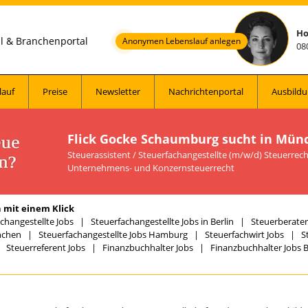
Ho
al & Branchenportal
Anonymen Lebenslauf anlegen
08
lauf
Preise
Newsletter
Nachrichtenportal
Ausbildu
Flick Gocke Schaumburg sucht in Mün
Steuerassistent / Steuerfachangestellte (m/w/d) Steuerrecht 
Unternehmens- und Konzernsteuerrecht
 mit einem Klick
changestellte Jobs
|
Steuerfachangestellte Jobs in Berlin
|
Steuerberater 
nchen
|
Steuerfachangestellte Jobs Hamburg
|
Steuerfachwirt Jobs
|
S
|
Steuerreferent Jobs
|
Finanzbuchhalter Jobs
|
Finanzbuchhalter Jobs B