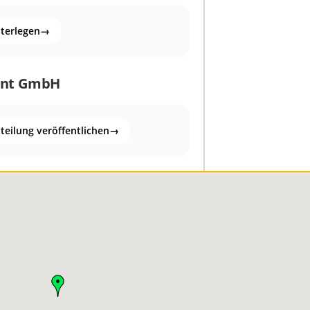
nterlegen
→
ent GmbH
teilung veröffentlichen
→