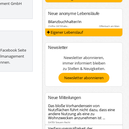
gement GmbH
Neue anonyme Lebensläufe
Bilanzbuchhalter/in
Chiffre: 08789a8e…
Offenbach am Main
Eigener Lebenslauf
Newsletter
 Facebook Seite
almanagement
Newsletter abonnieren,
nnen.
immer informiert bleiben
zu Stellen & Neuigkeiten.
Newsletter abonnieren
Neue Mitteilungen
Das bloße Vorhandensein von
Nutzflächen führt nicht dazu, dass eine
andere Nutzung als eine zu
Wohnzwecken anzunehmen ist ...
DATEV Steuern Recht
Verfassungsmäßigkeit der