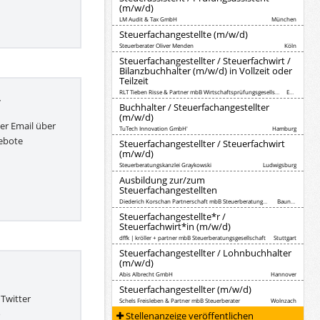
(m/w/d)
LM Audit & Tax GmbH
München
Steuerfachangestellte (m/w/d)
Steuerberater Oliver Menden
Köln
Steuerfachangestellter / Steuerfachwirt /
Bilanzbuchhalter (m/w/d) in Vollzeit oder
Teilzeit
RLT Tieben Risse & Partner mbB Wirtschaftsprüfungsgesellschaft Steuerberatungsgesellschaft
Essen
r
Buchhalter / Steuerfachangestellter
(m/w/d)
per Email über
TuTech Innovation GmbH'
Hamburg
ebote
Steuerfachangestellter / Steuerfachwirt
(m/w/d)
Steuerberatungskanzlei Graykowski
Ludwigsburg
Ausbildung zur/zum
Steuerfachangestellten
Diederich Korschan Partnerschaft mbB Steuerberatungsgesellschaft
Baunatal
Steuerfachangestellte*r /
Steuerfachwirt*in (m/w/d)
dffk | kröller + partner mbB Steuerberatungsgesellschaft
Stuttgart
Steuerfachangestellter / Lohnbuchhalter
(m/w/d)
Abis Albrecht GmbH
Hannover
Steuerfachangestellter (m/w/d)
 Twitter
Schels Freisleben & Partner mbB Steuerberater
Wolnzach
o
Stellenanzeige veröffentlichen