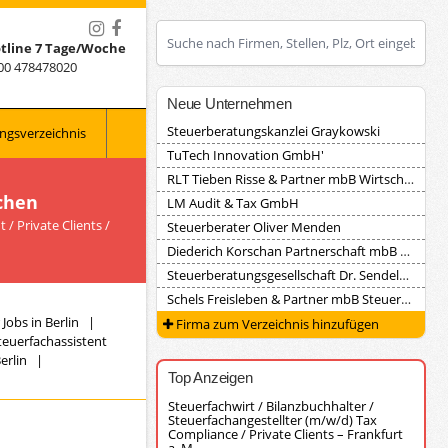
tline 7 Tage/Woche
00 478478020
Neue Unternehmen
Steuerberatungskanzlei Graykowski
ngsverzeichnis
TuTech Innovation GmbH'
RLT Tieben Risse & Partner mbB Wirtschaftsprüfungsgesellschaft Steuerberatungsgesellschaft
chen
LM Audit & Tax GmbH
/ Private Clients /
Steuerberater Oliver Menden
Diederich Korschan Partnerschaft mbB Steuerberatungsgesellschaft
Steuerberatungsgesellschaft Dr. Sendele, Herrmann und Partner
Schels Freisleben & Partner mbB Steuerberater
Jobs in Berlin
|
Firma zum Verzeichnis hinzufügen
teuerfachassistent
erlin
|
Top Anzeigen
Steuerfachwirt / Bilanzbuchhalter /
Steuerfachangestellter (m/w/d) Tax
Compliance / Private Clients – Frankfurt