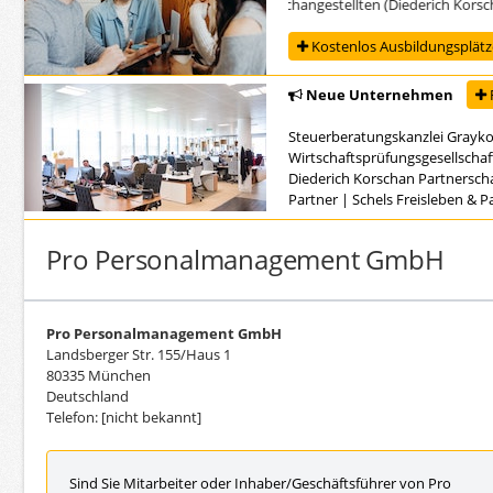
Ausbildung zur/zum Steuerfachangestellten (Diederich Korschan 
Kostenlos Ausbildungsplätze
Neue Unternehmen
Steuerberatungskanzlei Grayk
Wirtschaftsprüfungsgesellschaf
Diederich Korschan Partnersch
Partner
|
Schels Freisleben & 
Pro Personalmanagement GmbH
Pro Personalmanagement GmbH
Landsberger Str. 155/Haus 1
80335 München
Deutschland
Telefon: [nicht bekannt]
Sind Sie Mitarbeiter oder Inhaber/Geschäftsführer von Pro