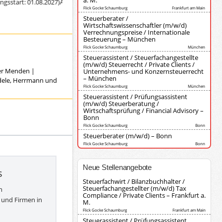
a. M.
art: 01.08.2027)
Ausbildung zur/zum Steuerfachangestellten (Diederich Kor
Flick Gocke Schaumburg
Frankfurt am Main
Steuerberater /
Wirtschaftswissenschaftler (m/w/d)
Verrechnungspreise / Internationale
Besteuerung – München
Flick Gocke Schaumburg
München
Steuerassistent / Steuerfachangestellte
(m/w/d) Steuerrecht / Private Clients /
ver Menden
|
Unternehmens- und Konzernsteuerrecht
– München
ndele, Herrmann und
Flick Gocke Schaumburg
München
Steuerassistent / Prüfungsassistent
(m/w/d) Steuerberatung /
Wirtschaftsprüfung / Financial Advisory –
Bonn
Flick Gocke Schaumburg
Bonn
Steuerberater (m/w/d) – Bonn
Flick Gocke Schaumburg
Bonn
Neue Stellenangebote
s
Steuerfachwirt / Bilanzbuchhalter /
Steuerfachangestellter (m/w/d) Tax
h
Compliance / Private Clients – Frankfurt a.
 und Firmen in
M.
Flick Gocke Schaumburg
Frankfurt am Main
Steuerassistent / Prüfungsassistent