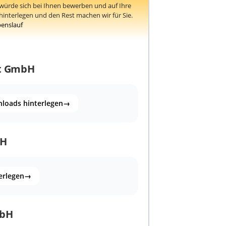
ürde sich bei Ihnen bewerben und auf Ihre
interlegen und den Rest machen wir für Sie.
benslauf
t GmbH
loads hinterlegen
→
bH
erlegen
→
mbH