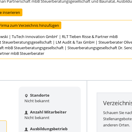
Partnerschaft mbB Steuerberatungsgesellschaft und Baunatal, Ausbildungsst
 inserieren
Firma zum Verzeichnis hinzufügen
owski
|
TuTech Innovation GmbH'
|
RLT Tieben Risse & Partner mbB
t Steuerberatungsgesellschaft
|
LM Audit & Tax GmbH
|
Steuerberater Oli
aft mbB Steuerberatungsgesellschaft
|
Steuerberatungsgesellschaft Dr. Se
Partner mbB Steuerberater
Standorte
Nicht bekannt
Verzeichni
Anzahl Mitarbeiter
Schauen Sie nac
Nicht bekannt
Stellenangebote
anderen Orten.
Ausbildungsbetrieb