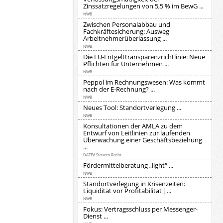
Zinssatzregelungen von 5,5 % im BewG ...
NWB
Zwischen Personalabbau und
Fachkräftesicherung: Ausweg
Arbeitnehmerüberlassung ...
NWB
Die EU-Entgelttransparenzrichtlinie: Neue
Pflichten für Unternehmen ...
NWB
Peppol im Rechnungswesen: Was kommt
nach der E-Rechnung? ...
NWB
Neues Tool: Standortverlegung ...
NWB
Konsultationen der AMLA zu dem
Entwurf von Leitlinien zur laufenden
Überwachung einer Geschäftsbeziehung
...
DATEV Steuern Recht
Fördermittelberatung „light“ ...
NWB
Standortverlegung in Krisenzeiten:
Liquidität vor Profitabilität [ ...
NWB
Fokus: Vertragsschluss per Messenger-
Dienst ...