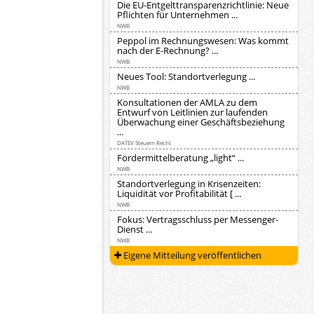
Die EU-Entgelttransparenzrichtlinie: Neue
Pflichten für Unternehmen ...
NWB
Peppol im Rechnungswesen: Was kommt
nach der E-Rechnung? ...
NWB
Neues Tool: Standortverlegung ...
NWB
Konsultationen der AMLA zu dem
Entwurf von Leitlinien zur laufenden
Überwachung einer Geschäftsbeziehung
...
DATEV Steuern Recht
Fördermittelberatung „light“ ...
NWB
Standortverlegung in Krisenzeiten:
Liquidität vor Profitabilität [ ...
NWB
Fokus: Vertragsschluss per Messenger-
Dienst ...
NWB
Eigene Mitteilung veröffentlichen