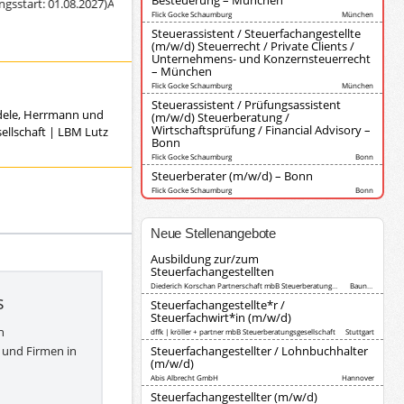
Besteuerung – München
art: 01.08.2027)
Ausbildung zur/zum Steuerfachangestellten (Diederich Kors
Flick Gocke Schaumburg
München
Steuerassistent / Steuerfachangestellte
(m/w/d) Steuerrecht / Private Clients /
Unternehmens- und Konzernsteuerrecht
– München
Flick Gocke Schaumburg
München
Steuerassistent / Prüfungsassistent
ndele, Herrmann und
(m/w/d) Steuerberatung /
Wirtschaftsprüfung / Financial Advisory –
ellschaft
|
LBM Lutz
Bonn
Flick Gocke Schaumburg
Bonn
Steuerberater (m/w/d) – Bonn
Flick Gocke Schaumburg
Bonn
Neue Stellenangebote
Ausbildung zur/zum
Steuerfachangestellten
Diederich Korschan Partnerschaft mbB Steuerberatungsgesellschaft
Baunatal
s
Steuerfachangestellte*r /
Steuerfachwirt*in (m/w/d)
h
dffk | kröller + partner mbB Steuerberatungsgesellschaft
Stuttgart
 und Firmen in
Steuerfachangestellter / Lohnbuchhalter
(m/w/d)
Abis Albrecht GmbH
Hannover
Steuerfachangestellter (m/w/d)