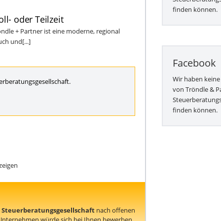
finden können.
ll- oder Teilzeit
röndle + Partner ist eine moderne, regional
ch und[...]
Facebook
Wir haben keine
erberatungsgesellschaft.
von Tröndle & P
Steuerberatungs
finden können.
zeigen
 Steuerberatungsgesellschaft
nach offenen
 Unternehmen würde sich bei Ihnen bewerben