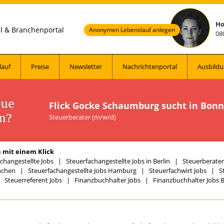
Ho
al & Branchenportal
Anonymen Lebenslauf anlegen
08
lauf
Preise
Newsletter
Nachrichtenportal
Ausbildu
Flick Gocke Schaumburg sucht in Bonn
Steuerberater (m/w/d)
 mit einem Klick
changestellte Jobs
|
Steuerfachangestellte Jobs in Berlin
|
Steuerberater 
nchen
|
Steuerfachangestellte Jobs Hamburg
|
Steuerfachwirt Jobs
|
S
|
Steuerreferent Jobs
|
Finanzbuchhalter Jobs
|
Finanzbuchhalter Jobs B