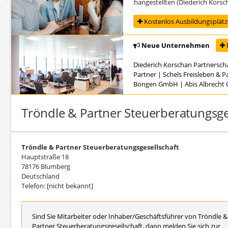
Ausbildung zur/zum Steuerfachangestellten (Diederich Korschan 
Kostenlos Ausbildungsplätze
Neue Unternehmen
Diederich Korschan Partnersch
Partner
|
Schels Freisleben & 
Bongen GmbH
|
Abis Albrech
Tröndle & Partner Steuerberatungsge
Tröndle & Partner Steuerberatungsgesellschaft
Hauptstraße 18
78176 Blumberg
Deutschland
Telefon: [nicht bekannt]
Sind Sie Mitarbeiter oder Inhaber/Geschäftsführer von Tröndle &
Partner Steuerberatungsgesellschaft, dann melden Sie sich zur