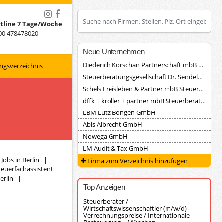
tline 7 Tage/Woche
00 478478020
Neue Unternehmen
Diederich Korschan Partnerschaft mbB Steuerberatungsgesellschaft
ngsverzeichnis
Steuerberatungsgesellschaft Dr. Sendele, Herrmann und Partner
Schels Freisleben & Partner mbB Steuerberater
dffk | kröller + partner mbB Steuerberatungsgesellschaft
LBM Lutz Bongen GmbH
Abis Albrecht GmbH
Nowega GmbH
LM Audit & Tax GmbH
Jobs in Berlin
|
Firma zum Verzeichnis hinzufügen
teuerfachassistent
erlin
|
Top Anzeigen
Steuerberater /
Wirtschaftswissenschaftler (m/w/d)
Verrechnungspreise / Internationale