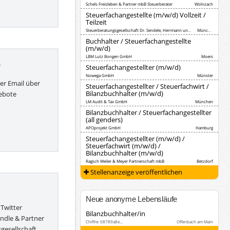
Schels Freisleben & Partner mbB Steuerberater
Wolnzach
Steuerfachangestellte (m/w/d) Vollzeit /
Teilzeit
Steuerberatungsgesellschaft Dr. Sendele, Herrmann und Partner
München
Buchhalter / Steuerfachangestellte
(m/w/d)
LBM Lutz Bongen GmbH
Moers
r
Steuerfachangestellter (m/w/d)
Nowega GmbH
Münster
per Email über
Steuerfachangestellter / Steuerfachwirt /
Bilanzbuchhalter (m/w/d)
ebote
LM Audit & Tax GmbH
München
Bilanzbuchhalter / Steuerfachangestellter
(all genders)
APOprojekt GmbH
Hamburg
Steuerfachangestellter (m/w/d) /
Steuerfachwirt (m/w/d) /
Bilanzbuchhalter (m/w/d)
Ragsch Weiler & Meyer Partnerschaft mbB
Betzdorf
Stellenanzeige veröffentlichen
Neue anonyme Lebensläufe
 Twitter
Bilanzbuchhalter/in
öndle & Partner
Chiffre: 08789a8e…
Offenbach am Main
gesellschaft