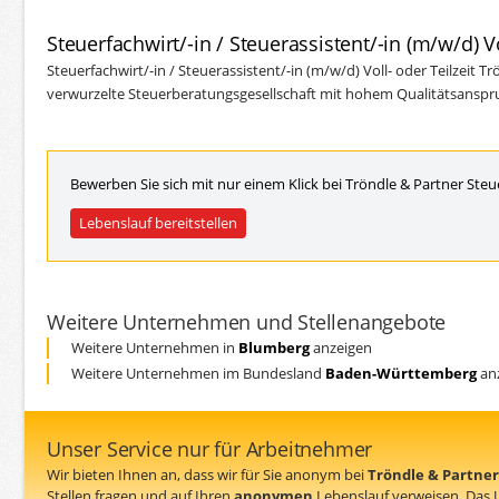
Steuerfachwirt/-in / Steuerassistent/-in (m/w/d) Vo
Steuerfachwirt/-in / Steuerassistent/-in (m/w/d) Voll- oder Teilzeit T
verwurzelte Steuerberatungsgesellschaft mit hohem Qualitätsanspru
Bewerben Sie sich mit nur einem Klick bei Tröndle & Partner Steu
Lebenslauf bereitstellen
Weitere Unternehmen und Stellenangebote
Weitere Unternehmen in
Blumberg
anzeigen
Weitere Unternehmen im Bundesland
Baden-Württemberg
an
Unser Service nur für Arbeitnehmer
Wir bieten Ihnen an, dass wir für Sie anonym bei
Tröndle & Partner
Stellen fragen und auf Ihren
anonymen
Lebenslauf verweisen. Das