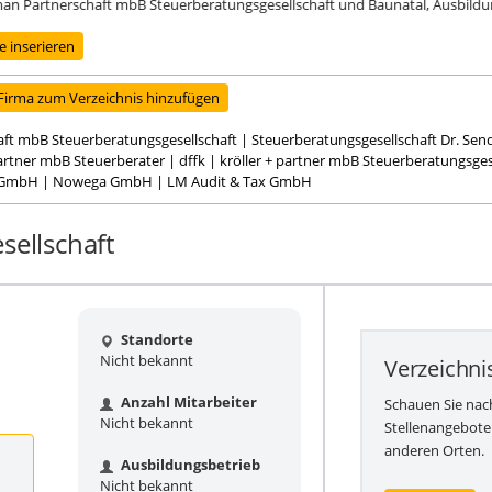
Partnerschaft mbB Steuerberatungsgesellschaft und Baunatal, Ausbildungsst
 inserieren
Firma zum Verzeichnis hinzufügen
aft mbB Steuerberatungsgesellschaft
|
Steuerberatungsgesellschaft Dr. Se
Partner mbB Steuerberater
|
dffk | kröller + partner mbB Steuerberatungsges
t GmbH
|
Nowega GmbH
|
LM Audit & Tax GmbH
sellschaft
Standorte
Nicht bekannt
Verzeichni
Anzahl Mitarbeiter
Schauen Sie nac
Nicht bekannt
Stellenangebote
anderen Orten.
Ausbildungsbetrieb
Nicht bekannt