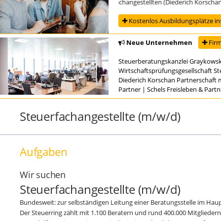
Ausbildung zur/zum Steuerfachangestellten (Diederich Korschan Par
Kostenlos Ausbildungsplätze in
Neue Unternehmen
Firm
Steuerberatungskanzlei Graykowsk
Wirtschaftsprüfungsgesellschaft S
Diederich Korschan Partnerschaft 
Partner
|
Schels Freisleben & Part
Steuerfachangestellte (m/w/d)
Aufgaben
Wir suchen
Steuerfachangestellte (m/w/d)
Bundesweit: zur selbständigen Leitung einer Beratungsstelle im Ha
Der Steuerring zählt mit 1.100 Beratern und rund 400.000 Mitgliede