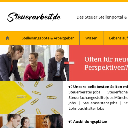
Das Steuer Stellenportal 
Stellenangebote & Arbeitgeber
Wissen
Lebenslauf
Unsere beliebesten Seiten mi
Steuerberater Jobs
|
Steuerfacha
Steuerfachangestellte Jobs Münch
Jobs
|
Steuerassistent Jobs
|
St
Lohnbuchhalter Jobs
Ausbildungsplätze