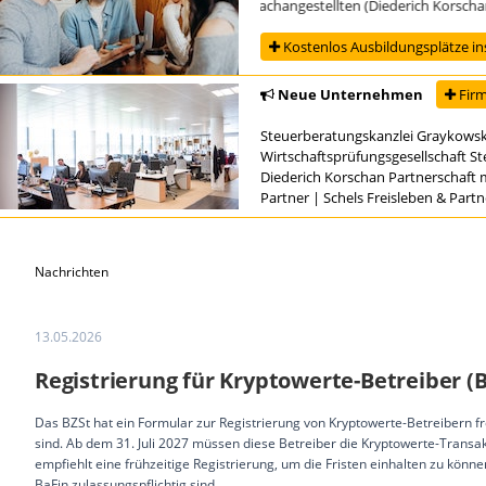
Ausbildung zur/zum Steuerfachangestellten (Diederich Korschan Pa
Kostenlos Ausbildungsplätze in
Neue Unternehmen
Firm
Steuerberatungskanzlei Graykowsk
Wirtschaftsprüfungsgesellschaft S
Diederich Korschan Partnerschaft 
Partner
|
Schels Freisleben & Part
Nachrichten
13.05.2026
Registrierung für Kryptowerte-Betreiber (
Das BZSt hat ein Formular zur Registrierung von Kryptowerte-Betreibern f
sind. Ab dem 31. Juli 2027 müssen diese Betreiber die Kryptowerte-Transa
empfiehlt eine frühzeitige Registrierung, um die Fristen einhalten zu können.
BaFin zulassungspflichtig sind.