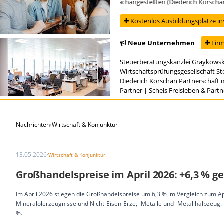
Ausbildung zur/zum Steuerfachangestellten (Diederich Korschan Par
Kostenlos Ausbildungsplätze in
Neue Unternehmen
Firm
Steuerberatungskanzlei Graykowsk
Wirtschaftsprüfungsgesellschaft S
Diederich Korschan Partnerschaft 
Partner
|
Schels Freisleben & Part
Nachrichten
›
Wirtschaft & Konjunktur
13.05.2026
·
Wirtschaft & Konjunktur
Großhandelspreise im April 2026: +6,3 % g
Im April 2026 stiegen die Großhandelspreise um 6,3 % im Vergleich zum Ap
Mineralölerzeugnisse und Nicht-Eisen-Erze, -Metalle und -Metallhalbzeug
%.