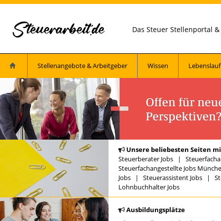
Das Steuer Stellenportal 
Stellenangebote & Arbeitgeber
Wissen
Lebenslauf
Unsere beliebesten Seiten mi
Steuerberater Jobs
|
Steuerfacha
Steuerfachangestellte Jobs Münch
Jobs
|
Steuerassistent Jobs
|
St
Lohnbuchhalter Jobs
Ausbildungsplätze