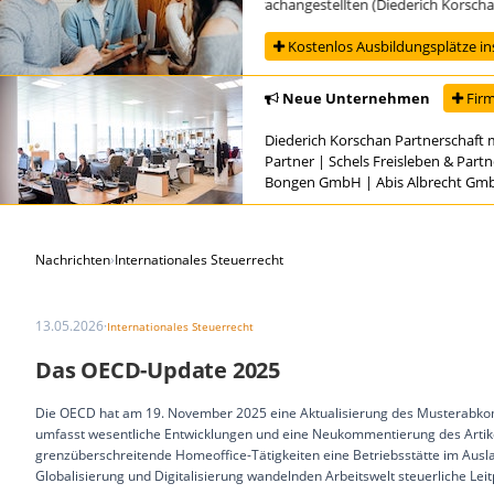
Ausbildung zur/zum Steuerfachangestellten (Diederich Korschan Pa
Kostenlos Ausbildungsplätze in
Neue Unternehmen
Firm
Diederich Korschan Partnerschaft 
Partner
|
Schels Freisleben & Part
Bongen GmbH
|
Abis Albrecht Gm
Nachrichten
›
Internationales Steuerrecht
13.05.2026
·
Internationales Steuerrecht
Das OECD-Update 2025
Die OECD hat am 19. November 2025 eine Aktualisierung des Musterabkom
umfasst wesentliche Entwicklungen und eine Neukommentierung des Artike
grenzüberschreitende Homeoffice-Tätigkeiten eine Betriebsstätte im Aus
Globalisierung und Digitalisierung wandelnden Arbeitswelt steuerliche Leit