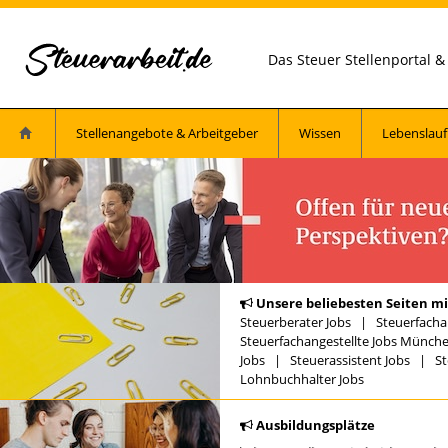
Das Steuer Stellenportal 
Stellenangebote & Arbeitgeber
Wissen
Lebenslauf
Unsere beliebesten Seiten mi
Steuerberater Jobs
|
Steuerfacha
Steuerfachangestellte Jobs Münch
Jobs
|
Steuerassistent Jobs
|
St
Lohnbuchhalter Jobs
Ausbildungsplätze